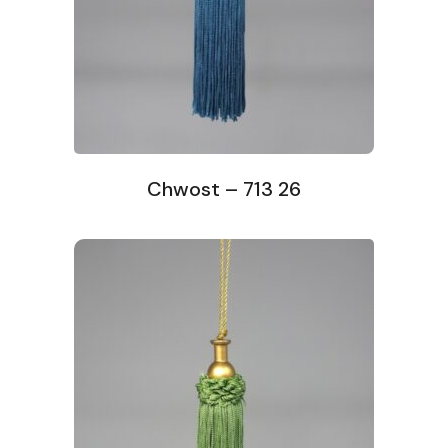
Chwost – 713 26