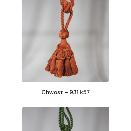
Chwost – 931 k57