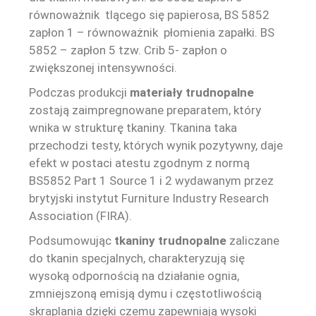
równoważnik tlącego się papierosa, BS 5852
zapłon 1 – równoważnik płomienia zapałki. BS
5852 – zapłon 5 tzw. Crib 5- zapłon o
zwiększonej intensywności.
Podczas produkcji
materiały trudnopalne
zostają zaimpregnowane preparatem, który
wnika w strukturę tkaniny. Tkanina taka
przechodzi testy, których wynik pozytywny, daje
efekt w postaci atestu zgodnym z normą
BS5852 Part 1 Source 1 i 2 wydawanym przez
brytyjski instytut Furniture Industry Research
Association (FIRA).
Podsumowując
tkaniny trudnopalne
zaliczane
do tkanin specjalnych, charakteryzują się
wysoką odpornością na działanie ognia,
zmniejszoną emisją dymu i częstotliwością
skraplania dzięki czemu zapewniają wysoki