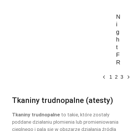
N
i
g
h
t
F
Dowie
R
się
więce
1
2
3
Tkaniny trudnopalne (atesty)
Tkaniny trudnopalne
to takie, które zostały
poddane działaniu płomienia lub promieniowania
cieplnego i palą się w obszarze działania źródła