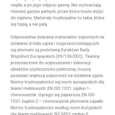
ciepła, a po jego odjęciu gasną. Nie wytwarzają
również gazów palnych, przez które może dojść
do zapłonu. Materiały trudnopalne to takie, które
się topią, a nie palą.
Odpowiednie dobranie materiałów odpornych na
działanie źródła ognia i rozprzestrzeniających
się płomieni są podstawą Dyrektyw Rady
Wspólnot Europejskich (89/106/EEC). Tkaniny
przeznaczone do wyposażenia i dekoracji
obiektów użyteczności publicznej, muszą
posiadać większą odporność na działanie ognia.
Normy trudnopalności wg norm europejskich dla
tkanin meblowych: EN ISO 1021 zapłon 1-
równoważnik tlącego się papierosa, EN ISO
1021 zapłon 2 – równoważnik płomienia zapałki.
Normy trudnopalności według norm brytyjskich
dla tkanin meblowych: BS 5852 zapłon 0