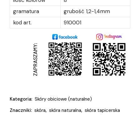
ilość kolorów
8
gramatura
grubość 1,2-1,4mm
kod art.
910001
Kategoria:
Skóry obiciowe (naturalne)
Znaczniki:
skóra
,
skóra naturalna
,
skóra tapicerska