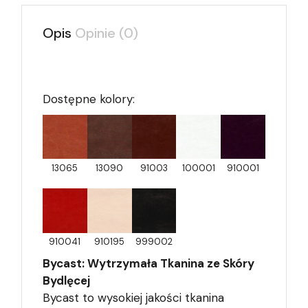
Opis
Opinie (0)
Dostępne kolory:
13065
13090
91003
100001
910001
910041
910195
999002
Bycast: Wytrzymała Tkanina ze Skóry
Bydlęcej
Bycast to wysokiej jakości tkanina