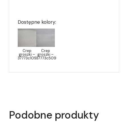
Dostępne kolory:
Crep
Crep
groszki –
groszki –
37773c109
37773c509
Podobne produkty