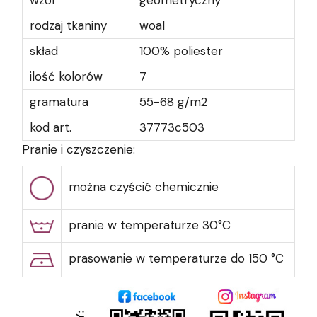
wzór
geometryczny
rodzaj tkaniny
woal
skład
100% poliester
ilość kolorów
7
gramatura
55-68 g/m2
kod art.
37773c503
Pranie i czyszczenie:
można czyścić chemicznie
pranie w temperaturze 30°C
prasowanie w temperaturze do 150 °C