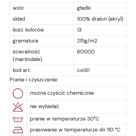
wzór
gładki
skład
100% dralon (akryl)
ilość kolorów
13
gramatura
215g/m2
ścieralność
60000
(martindale)
kod art.
col.61
Pranie i czyszczenie:
można czyścić chemicznie
nie wybielać
pranie w temperaturze 30°C
prasowanie w temperaturze do 110 °C