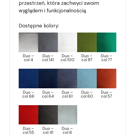
przestrzeń, która zachwyci swoim
wyglądem i funkcjonalnością.
Dostępne kolory:
Duo –
Duo –
Duo –
Duo –
Duo –
col.4
col.141
col.100
col.87
col.77
Duo –
Duo –
Duo –
Duo –
Duo –
col.66
col.64
col.61
col.60
col.57
Duo –
Duo –
Duo –
col.55
col.41
col.6