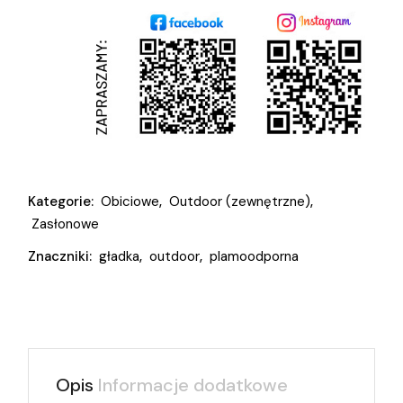
Kategorie:
Obiciowe
,
Outdoor (zewnętrzne)
,
Zasłonowe
Znaczniki:
gładka
,
outdoor
,
plamoodporna
Opis
Informacje dodatkowe