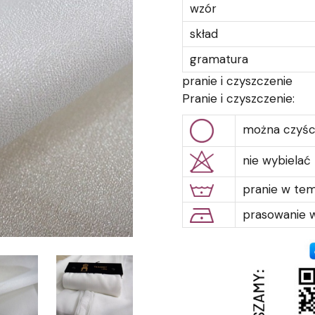
wzór
skład
gramatura
pranie i czyszczenie
Pranie i czyszczenie:
można czyśc
nie wybielać
pranie w te
prasowanie w