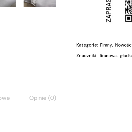
Kategorie:
Firany
,
Nowośc
Znaczniki:
firanowa
,
gładk
kowe
Opinie (0)