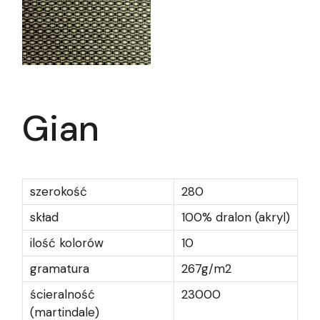
Gian
szerokość
280
skład
100% dralon (akryl)
ilość kolorów
10
gramatura
267g/m2
ścieralność
23000
(martindale)