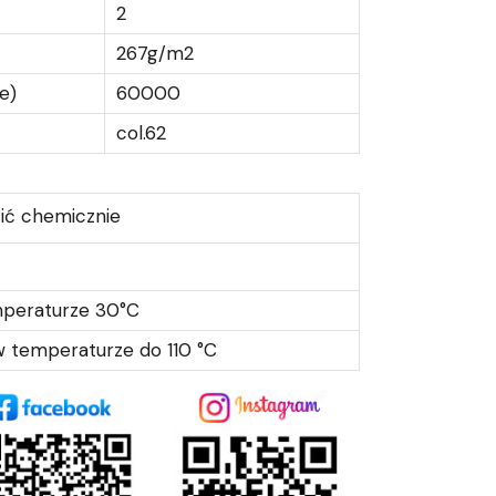
2
267g/m2
e)
60000
col.62
ić chemicznie
mperaturze 30°C
 temperaturze do 110 °C