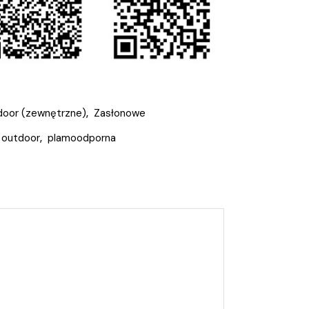
oor (zewnętrzne)
,
Zasłonowe
outdoor
,
plamoodporna