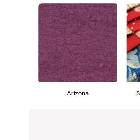
Arizona
S