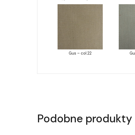
Gus – col.22
Gu
Podobne produkty