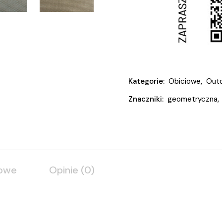
Kategorie:
Obiciowe
,
Outd
Znaczniki:
geometryczna
,
kowe
Opinie (0)