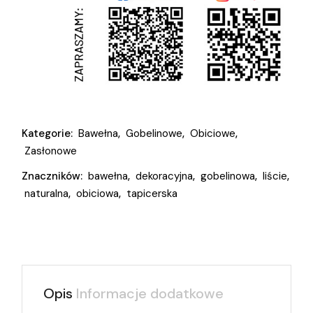
Kategorie:
Bawełna
,
Gobelinowe
,
Obiciowe
,
Zasłonowe
Znaczników:
bawełna
,
dekoracyjna
,
gobelinowa
,
liście
,
naturalna
,
obiciowa
,
tapicerska
Opis
Informacje dodatkowe