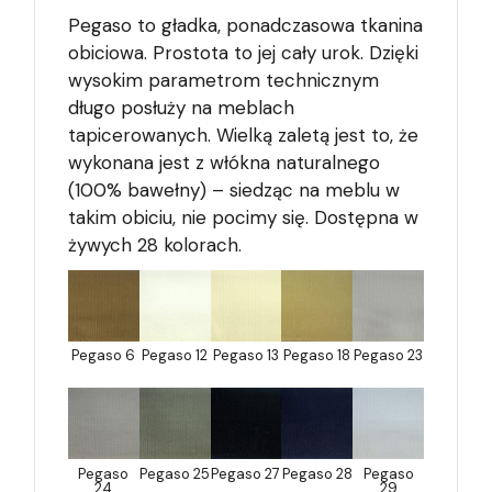
Pegaso to gładka, ponadczasowa tkanina
obiciowa. Prostota to jej cały urok. Dzięki
wysokim parametrom technicznym
długo posłuży na meblach
tapicerowanych. Wielką zaletą jest to, że
wykonana jest z włókna naturalnego
(100% bawełny) – siedząc na meblu w
takim obiciu, nie pocimy się. Dostępna w
żywych 28 kolorach.
Pegaso 6
Pegaso 12
Pegaso 13
Pegaso 18
Pegaso 23
Pegaso
Pegaso 25
Pegaso 27
Pegaso 28
Pegaso
24
29