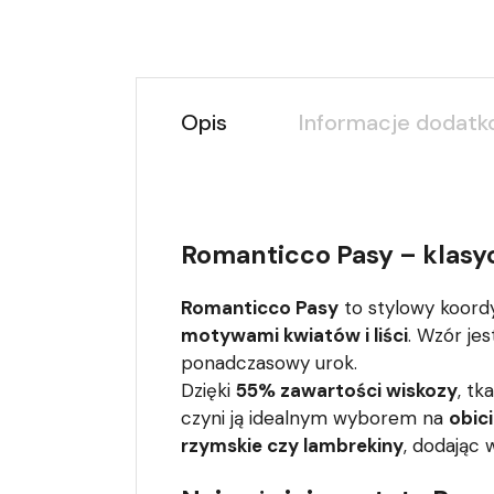
Opis
Informacje dodat
Romanticco Pasy – klas
Romanticco Pasy
to stylowy koordy
motywami kwiatów i liści
. Wzór je
ponadczasowy urok.
Dzięki
55% zawartości wiskozy
, tk
czyni ją idealnym wyborem na
obic
rzymskie czy lambrekiny
, dodając 