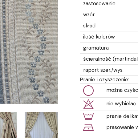
zastosowanie
wzór
skład
ilość kolorów
gramatura
ścieralność (martindal
raport szer./wys.
Pranie i czyszczenie:
można czyśc
nie wybielać
pranie delik
prasowanie w