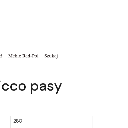
ż
Meble Rad-Pol
Szukaj
icco pasy
280