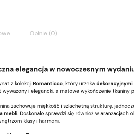
kowe
Opinie (0)
yczna elegancja w nowoczesnym wydani
nat z kolekcji
Romanticco
, który urzeka
dekoracyjnymi 
st wyważony i elegancki, a matowe wykończenie tkaniny po
anina zachowuje miękkość i szlachetną strukturę, jednoc
ia mebli
. Doskonale sprawdzi się również w aranżacjach 
wnętrzom klasy i harmonii.