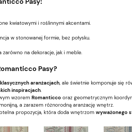
anticco Pasy:
e kwiatowymi i roślinnymi akcentami.
ncja w stonowanej formie, bez połysku.
a zarówno na dekoracje, jak i meble.
 Romanticco Pasy?
klasycznych aranżacjach
, ale świetnie komponuje się r
kich inspiracjach
.
atowym wzorem
Romanticco
oraz geometrycznym koord
monijną, a zarazem różnorodną aranżację wnętrz.
ubtelna propozycja, która doda wnętrzom
wyważonego sty