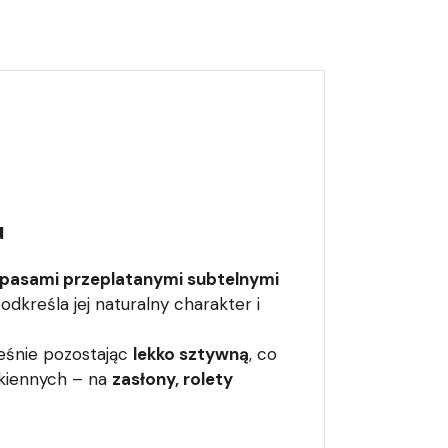
u
pasami przeplatanymi subtelnymi
dkreśla jej naturalny charakter i
ześnie pozostając
lekko sztywną
, co
okiennych – na
zasłony, rolety