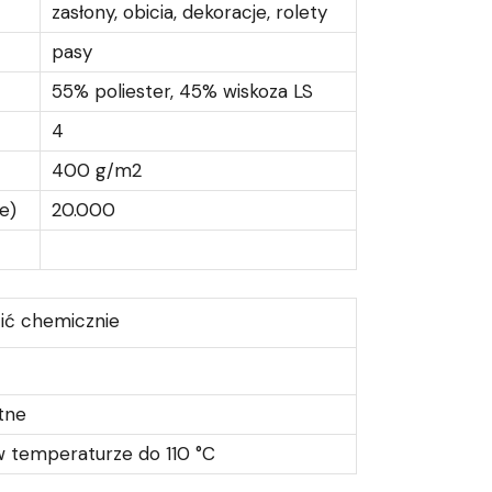
zasłony, obicia, dekoracje, rolety
pasy
55% poliester, 45% wiskoza LS
4
400 g/m2
e)
20.000
ić chemicznie
atne
 temperaturze do 110 °C