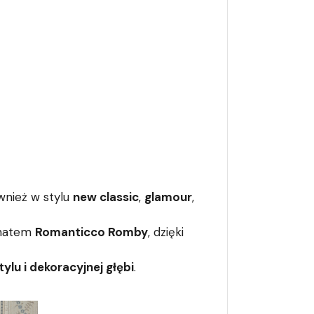
ównież w stylu
new classic
,
glamour
,
ynatem
Romanticco Romby
, dzięki
lu i dekoracyjnej głębi
.