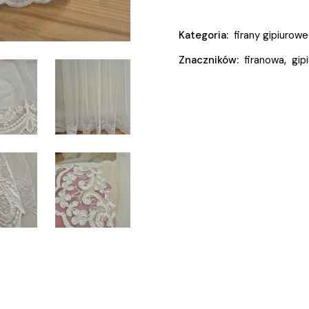
Kategoria:
firany gipiurowe
Znaczników:
firanowa
,
gip