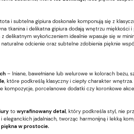
ota i subtelna gipiura doskonale komponują się z klasyc
na tkanina i delikatna gipiura dodają wnętrzu miękkości i 
a z delikatnym wykończeniem idealnie wpasuje się w minim
naturalne odcienie oraz subtelne zdobienia pięknie wsp
ach
– lniane, bawełniane lub welurowe w kolorach beżu, sz
le
, które podkreślą klasyczny i ciepły charakter wnętrza.
owe kompozycje, porcelanowe dodatki czy koronkowe akc
iury
to
wyrafinowany detal
, który podkreśla styl, nie p
 i eleganckich jadalniach, tworząc harmonijną i lekką kom
 piękna w prostocie.