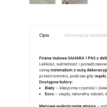
Opis
Informacje dodat
Firana tiulowa SAHARA 1 PAS z de
Lekkość, subtelność i ponadczasow
cenią
minimalizm z nutą dekoracy
przestronności, podczas gdy
wąski
Dostępne kolory:
Biały
– klasyczna czystość i świe
Ecru
– ciepły, naturalny odcień,
Matowe wykończenie gipiury
– sub