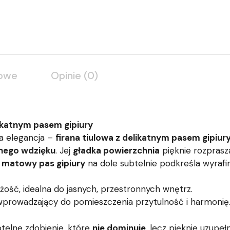
kowe
Opinie (0)
likatnym pasem gipiury
a elegancja –
firana tiulowa z delikatnym pasem gipiur
jnego wdzięku
. Jej
gładka powierzchnia
pięknie rozprasza
, matowy pas gipiury
na dole subtelnie podkreśla wyrafi
żość, idealna do jasnych, przestronnych wnętrz.
 wprowadzający do pomieszczenia przytulność i harmonię
telne zdobienie, które
nie dominuje
, lecz pięknie uzupełn