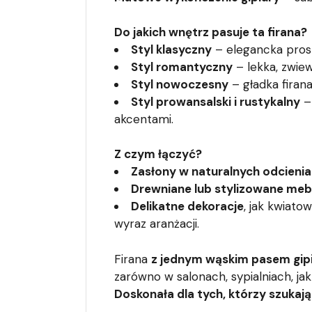
Do jakich wnętrz pasuje ta firana?
Styl klasyczny
– elegancka prost
Styl romantyczny
– lekka, zwiew
Styl nowoczesny
– gładka firan
Styl prowansalski i rustykalny
– 
akcentami.
Z czym łączyć?
Zasłony w naturalnych odcieni
Drewniane lub stylizowane meb
Delikatne dekoracje
, jak kwiat
wyraz aranżacji.
Firana
z jednym wąskim pasem gip
zarówno w salonach, sypialniach, jak
Doskonała dla tych, którzy szukają