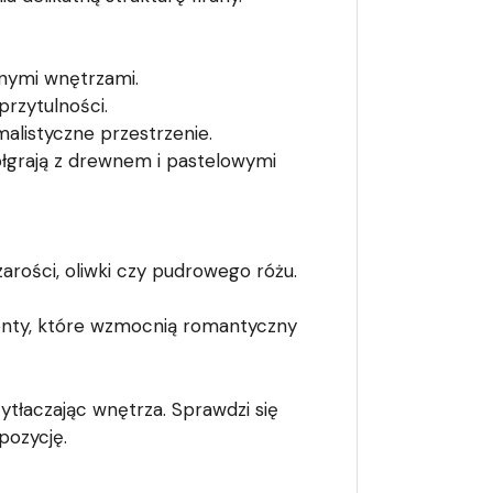
znymi wnętrzami.
przytulności.
alistyczne przestrzenie.
ółgrają z drewnem i pastelowymi
arości, oliwki czy pudrowego różu.
enty, które wzmocnią romantyczny
rzytłaczając wnętrza. Sprawdzi się
pozycję.