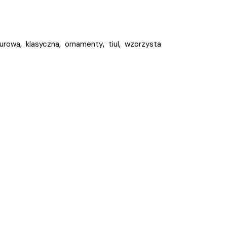
iurowa
,
klasyczna
,
ornamenty
,
tiul
,
wzorzysta