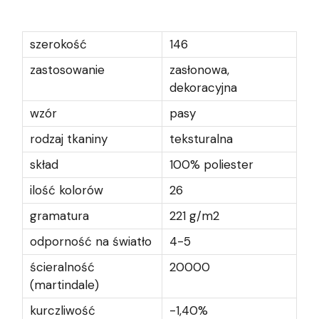
szerokość
146
zastosowanie
zasłonowa,
dekoracyjna
wzór
pasy
rodzaj tkaniny
teksturalna
skład
100% poliester
ilość kolorów
26
gramatura
221 g/m2
odporność na światło
4-5
ścieralność
20000
(martindale)
kurczliwość
-1,40%