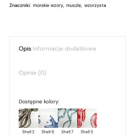
Znaczniki:
morskie wzory
,
muszle
,
wzorzysta
Opis
Informacje dodatkowe
Opinie (0)
Dostępne kolory:
Shell 2
Shell 6
Shell 7
Shell 5