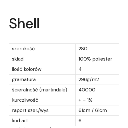
Shell
szerokość
280
skład
100% poliester
ilość kolorów
4
gramatura
296g/m2
ścieralność (martindale)
40000
kurczliwość
+ – 1%
raport szer./wys.
61cm / 61cm
kod art.
6