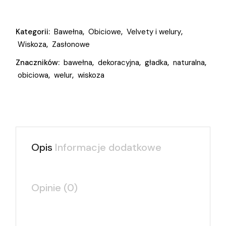
Kategorii:
Bawełna
,
Obiciowe
,
Velvety i welury
,
Wiskoza
,
Zasłonowe
Znaczników:
bawełna
,
dekoracyjna
,
gładka
,
naturalna
,
obiciowa
,
welur
,
wiskoza
Opis
Informacje dodatkowe
Opinie (0)