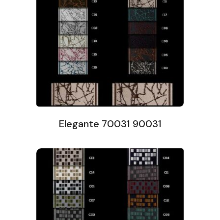
Elegante 70031 90031