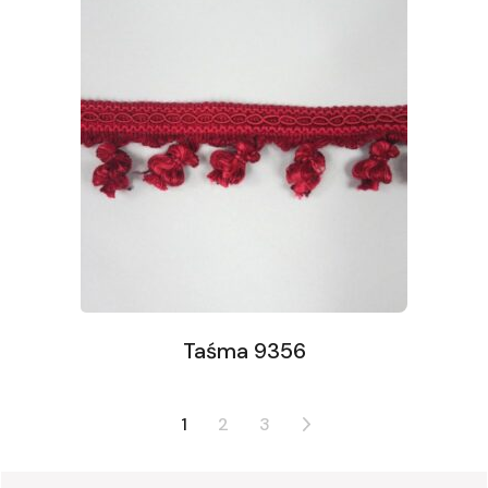
Taśma 9356
1
2
3