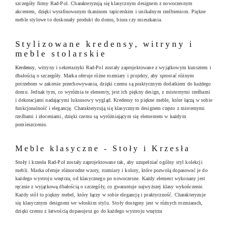
szczegóły firmy Rad-Pol. Charakteryzują się klasycznym designem z nowoczesnym
akcentem, dzięki wyrafinowanym tkaninom tapicerskim i unikalnym rzeźbieniom. Piękne
meble stylowe to doskonały produkt do domu, biura czy mieszkania.
Stylizowane kredensy, witryny i
meble stolarskie
Kredensy
, witryny i sekretarzyki Rad-Pol zostały zaprojektowane z wyjątkowym kunsztem i
dbałością o szczegóły. Marka oferuje różne rozmiary i projekty, aby sprostać różnym
potrzebom w zakresie przechowywania, dzięki czemu są praktycznym dodatkiem do każdego
domu. Jednak tym, co wyróżnia te elementy, jest ich piękny design, z misternymi rzeźbami
i dekoracjami nadającymi luksusowy wygląd. Kredensy to piękne meble, które łączą w sobie
funkcjonalność i elegancję. Charakteryzują się klasycznym designem często z misternymi
rzeźbami i złoceniami, dzięki czemu są wyróżniającym się elementem w każdym
pomieszczeniu.
Meble klasyczne - Stoły i Krzesła
Stoły
i krzesła Rad-Pol zostały zaprojektowane tak, aby uzupełniać ogólny styl kolekcji
mebli. Marka oferuje różnorodne wzory, rozmiary i kolory, które pozwolą dopasować je do
każdego wystroju wnętrza, od klasycznego po nowoczesne. Każdy element wykonany jest
ręcznie z wyjątkową dbałością o szczegóły, co gwarantuje najwyższej klasy wykończenie.
Każdy stół to piękny mebel, który łączy w sobie elegancję i praktyczność. Charakteryzuje
się klasycznym designem we włoskim stylu. Stoły dostępny jest w różnych rozmiarach,
dzięki czemu z łatwością dopasujesz go do każdego wystroju wnętrza