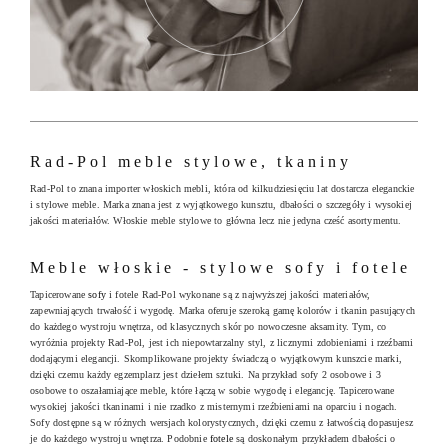
Rad-Pol meble stylowe, tkaniny
Rad-Pol to znana importer włoskich mebli, która od kilkudziesięciu lat dostarcza eleganckie
i stylowe meble. Marka znana jest z wyjątkowego kunsztu, dbałości o szczegóły i wysokiej
jakości materiałów. Włoskie meble stylowe to główna lecz nie jedyna cześć asortymentu.
Meble włoskie - stylowe sofy i fotele
Tapicerowane
sofy
i fotele Rad-Pol wykonane są z najwyższej jakości materiałów,
zapewniających trwałość i wygodę. Marka oferuje szeroką gamę kolorów i tkanin pasujących
do każdego wystroju wnętrza, od klasycznych skór po nowoczesne aksamity. Tym, co
wyróżnia projekty Rad-Pol, jest ich niepowtarzalny styl, z licznymi zdobieniami i rzeźbami
dodającymi elegancji. Skomplikowane projekty świadczą o wyjątkowym kunszcie marki,
dzięki czemu każdy egzemplarz jest dziełem sztuki. Na przykład sofy 2 osobowe i 3
osobowe to oszałamiające meble, które łączą w sobie wygodę i elegancję. Tapicerowane
wysokiej jakości tkaninami i nie rzadko z misternymi rzeźbieniami na oparciu i nogach.
Sofy dostępne są w różnych wersjach kolorystycznych, dzięki czemu z łatwością dopasujesz
je do każdego wystroju wnętrza. Podobnie
fotele
są doskonałym przykładem dbałości o