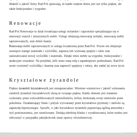
dbałość o jakość firmy Rad-Pol sprawiają, że każde wnętrze domu jest nie tylko piękne, ale
także funkcjonalne i wygodne.
Renowacje
Rad-Pol Renowacje to dział świadcząca usługi stolarskie i tapicerskie specjalizująca się w
renowacji starych i zniszczonych mebli. Usługi obejmują renowację stolarki, renowację mebli
tapicerowanych, oraz dobór tkanin.
Renowacja
mebli tapicerowanych to usługa świadczona przez Rad-Pol. Proces ten obejmuje
usunięcie starego materiału i wyściółki, naprawę lub wymianę sprężyn i taśm oraz
zainstalowanie nowej wyściółki i materiału. Dzięki temu meble są wygodne, funkcjonalne i
atrakcyjne wizualnie. Na przykład, jeśli masz starą sofę z zapadniętymi poduszkami, Rad-Pol
może wymienić wyściółkę i tkaninę oraz naprawić sprężyny i taśmy, aby nadać jej nowe życie.
Kryształowe żyrandole
Piękno
żyrandoli kryształowych
jest niezaprzeczalne. Misterne wzornictwo i jakość wykonania
czeskich żyrandoli kryształowych słyną ze swojego piękna. Każdy element jest starannie
wykonany przez wykwalifikowanych rzemieślników, którzy doskonalą swoje rzemiosło przez
pokolenia. Oszałamiający blask i połysk wytwarzany przez kryształowe pryzmaty i żarówki są
naprawdę hipnotyzujące. Sposób, w jaki kryształowe żyrandole poprawiają ogólną atmosferę i
styl pomieszczenia, jest niezrównany. Dodają odrobinę blasku i wyrafinowania, które trudno jest
odtworzyć w przypadku jakiejkolwiek innej oprawy oświetleniowej.