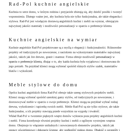
Rad-Pol kuchnie angielskie
Kuchnia to serce domu, w którym rodzina i przyjaciele zbierają się, aby dzielić posiłki i tworzyć
wspomnienia. Dlatego ważne jest, aby kuchnia była nie tylko funkcjonalna, ale także elegancka i
stylowa. Rad-Pol jest wiodącym dostawcą angielskich kuchni i mebli na wymiar, oferującym
najwyższej jakości materiały i możliwości personalizacji w oparciu o preferencje klienta.
Kuchnie angielskie na wymiar
Kuchnie angielskie Rad-Pol projektowane są z myślą o elegancji i funkcjonalności. Różnorodne
projekty od tradycyjnych po nowoczesne, z naciskiem na wykorzystanie materiałów najwyższej
jakości, takich jak lite drewno, granit i marmur. Firma oferuje możliwość
personalizacji w
oparciu o preferencje klienta,
dbając o to, aby każda kuchnia była wyjątkowa i dostosowana do
jego potrzeb. Na przykład klienci mogą wybierać spośród różnych stylów szafek, materiałów
blatów i wykończeń.
Meble stylowe do domu
Oprócz kuchni angielskich firma Rad-Pol oferuje także szereg stylowych projektów mebli.
Klienci mogą wybierać spośród szerokiej gamy stylów, od tradycyjnych po nowoczesne, i
dostosowywać meble w oparciu o swoje preferencje. Klienci mogą na przykład wybrać rodzaj
drewna, wykończenie i tapicerkę swoich mebli. Meble Rad-Pol są nie tylko stylowe, ale także
funkcjonalne, a ich projekty stawiają przede wszystkim na wygodę i trwałość.
Wkład Rad-Pol w tworzenie pięknych wnętrz domów wykracza poza projekty angielskich kuchni
i mebli. Firma koordynuje również projekty kuchni i mebli z ogólnym wystrojem wnętrza
domu. Obejmuje to włączenie unikalnych i nowoczesnych elementów projektu, takich jak
oprawy oświetleniowe i dekoracje ścienne, aby podkreślić piękno domu. Dbałość o szczegóły i