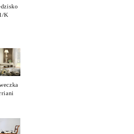
edzisko
1/K
weczka
rriani