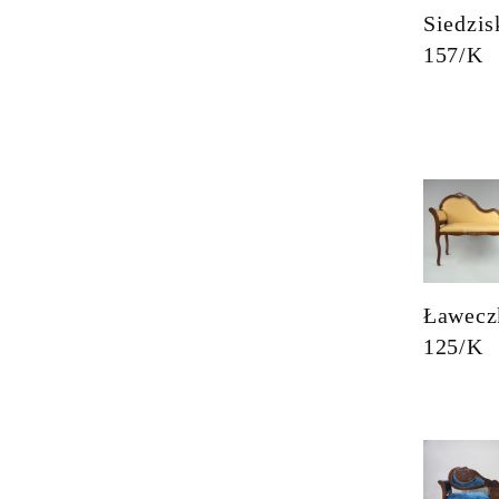
Siedzis
157/K
Ławecz
125/K