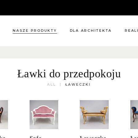
NASZE PRODUKTY
DLA ARCHITEKTA
REAL
Meble
Reali
Pomieszczenia
Meble
Ławki do przedpokoju
i
Oświetlenie
ie?
Renowacje
ALL
ŁAWECZKI
 nas
Kuchnie
Dodatki
Tkaniny
Katalog
ka
Sofa
Ławeczka
Ła