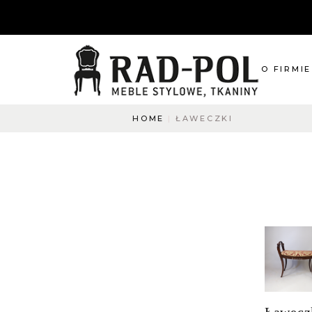
O FIRMIE
HOME
ŁAWECZKI
O nas
Blog
Aktualnośc
O co pytac
Napisz do
Ławecz