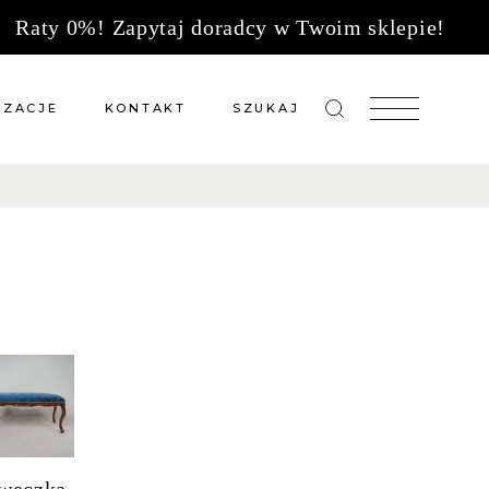
Raty 0%! Zapytaj doradcy w Twoim sklepie!
IZACJE
KONTAKT
SZUKAJ
zacje meble na wymiar
Salony sprzedaży
 wg tkanin
Tkaniny
Kuchnie
Biuro
weczka