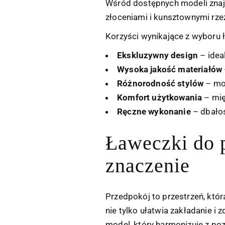
Wśród dostępnych modeli znajd
złoceniami i kunsztownymi rze
Korzyści wynikające z wyboru 
Ekskluzywny design
– idea
Wysoka jakość materiałów
Różnorodność stylów
– moż
Komfort użytkowania
– mię
Ręczne wykonanie
– dbałoś
Ławeczki do 
znaczenie
Przedpokój to przestrzeń, kt
nie tylko ułatwia zakładanie i
model, który harmonizuje z po