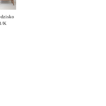
edzisko
1/K