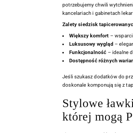
potrzebujemy chwili wytchnien
kancelariach i gabinetach leka
Zalety siedzisk tapicerowany
Większy komfort
– wsparci
Luksusowy wygląd
– elegan
Funkcjonalność
– idealne d
Dostępność różnych waria
Jeśli szukasz dodatków do pr
doskonale komponują się z ta
Stylowe ławk
której mogą 