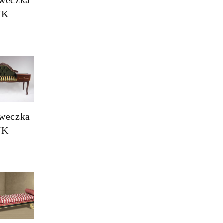
/K
weczka
/K