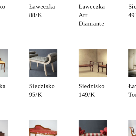
ko
Ławeczka
Ławeczka
Si
88/K
Arr
49
Diamante
ka
Siedzisko
Siedzisko
Ła
95/K
149/K
To