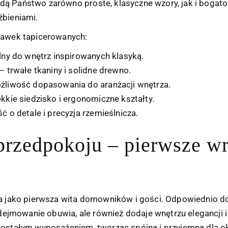
ą Państwo zarówno proste, klasyczne wzory, jak i bogato
źbieniami.
ławek tapicerowanych:
lny do wnętrz inspirowanych klasyką.
– trwałe tkaniny i solidne drewno.
liwość dopasowania do aranżacji wnętrza.
kkie siedzisko i ergonomiczne kształty.
ć o detale i precyzja rzemieślnicza.
przedpokoju – pierwsze w
óra jako pierwsza wita domowników i gości. Odpowiednio 
 zdejmowanie obuwia, ale również dodaje wnętrzu elegancji 
zostałym wyposażeniem, tworząc spójną i przyjemną dla o