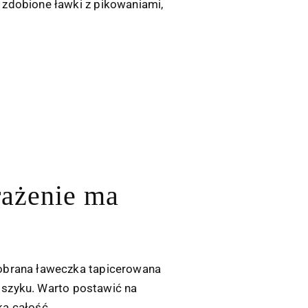
 zdobione ławki z pikowaniami,
rażenie ma
dobrana ławeczka tapicerowana
i szyku. Warto postawić na
ka całość.