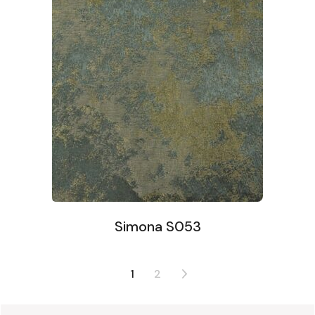
Simona S053
1
2