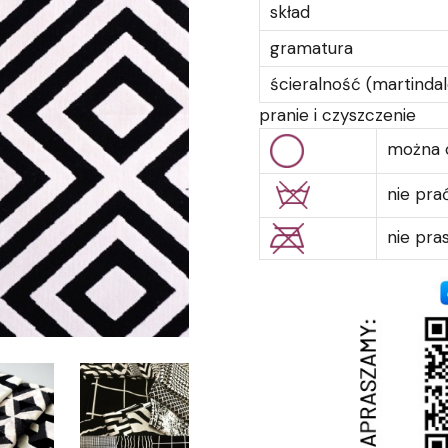
skład
gramatura
ścieralność (martindal
pranie i czyszczenie
można 
nie pra
nie pr