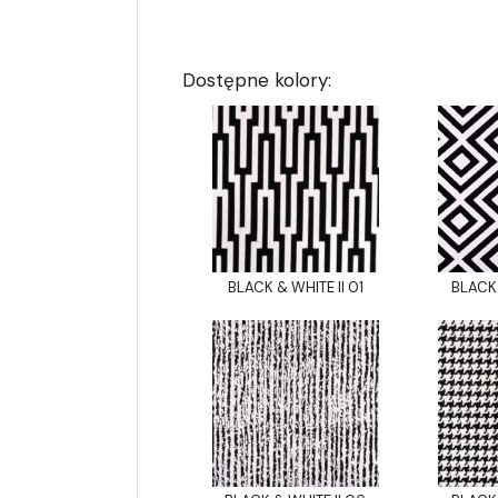
Dostępne kolory:
BLACK & WHITE II 01
BLACK 