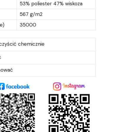
53% poliester 47% wiskoza
567 g/m2
e)
35000
czyścić chemicznie
ć
asować