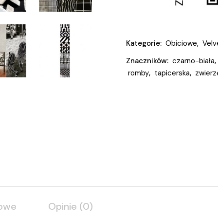
Kategorie:
Obiciowe
,
Velv
Znaczników:
czarno-biała
,
romby
,
tapicerska
,
zwierz
kowe
Opinie (0)