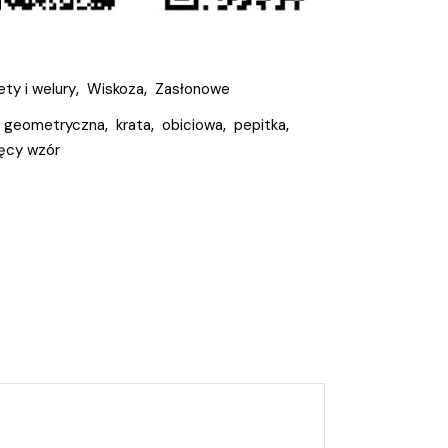
ety i welury
,
Wiskoza
,
Zasłonowe
geometryczna
,
krata
,
obiciowa
,
pepitka
,
ęcy wzór