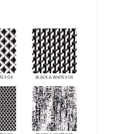
E II 04
BLACK & WHITE II 05