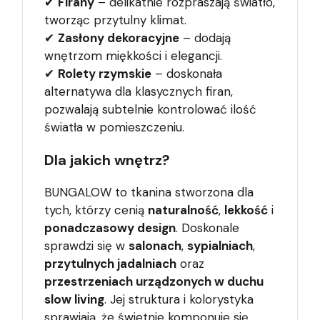
✔
Firany
– delikatnie rozpraszają światło,
tworząc przytulny klimat.
✔
Zasłony dekoracyjne
– dodają
wnętrzom miękkości i elegancji.
✔
Rolety rzymskie
– doskonała
alternatywa dla klasycznych firan,
pozwalają subtelnie kontrolować ilość
światła w pomieszczeniu.
Dla jakich wnętrz?
BUNGALOW to tkanina stworzona dla
tych, którzy cenią
naturalność
,
lekkość
i
ponadczasowy design
. Doskonale
sprawdzi się w
salonach
,
sypialniach
,
przytulnych jadalniach
oraz
przestrzeniach urządzonych w duchu
slow living
. Jej struktura i kolorystyka
sprawiają, że świetnie komponuje się