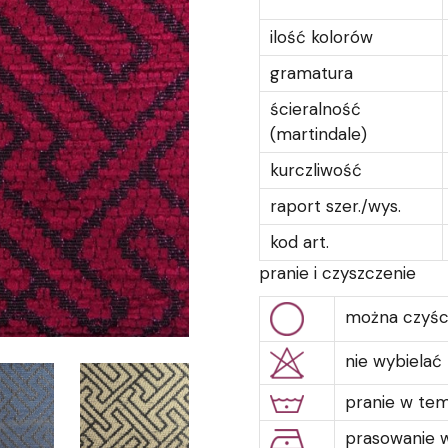
ilość kolorów
gramatura
ścieralność
(martindale)
kurczliwość
raport szer./wys.
kod art.
pranie i czyszczenie
można czyśc
nie wybielać
pranie w te
prasowanie w