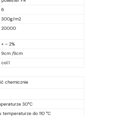
poliester FR
6
300g/m2
20000
+ – 2%
9cm /9cm
col.1
ić chemicznie
mperaturze 30°C
 temperaturze do 110 °C