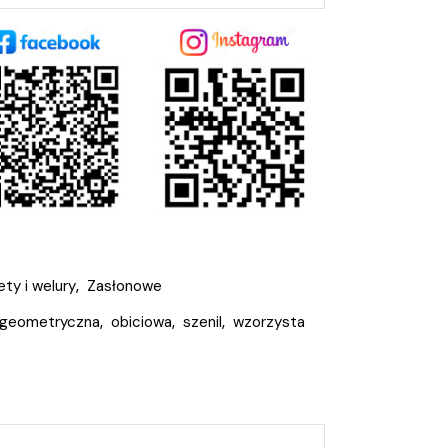
ety i welury
,
Zasłonowe
geometryczna
,
obiciowa
,
szenil
,
wzorzysta