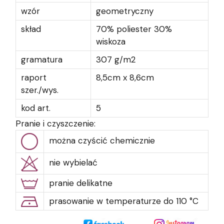
wzór
geometryczny
skład
70% poliester 30%
wiskoza
gramatura
307 g/m2
raport
8,5cm x 8,6cm
szer./wys.
kod art.
5
Pranie i czyszczenie:
można czyścić chemicznie
nie wybielać
pranie delikatne
prasowanie w temperaturze do 110 °C