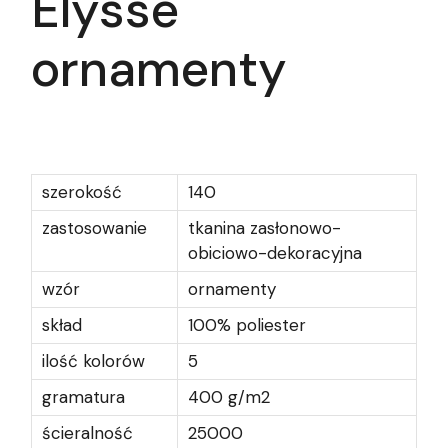
Elysse
ornamenty
szerokość
140
zastosowanie
tkanina zasłonowo-
obiciowo-dekoracyjna
wzór
ornamenty
skład
100% poliester
ilość kolorów
5
gramatura
400 g/m2
ścieralność
25000