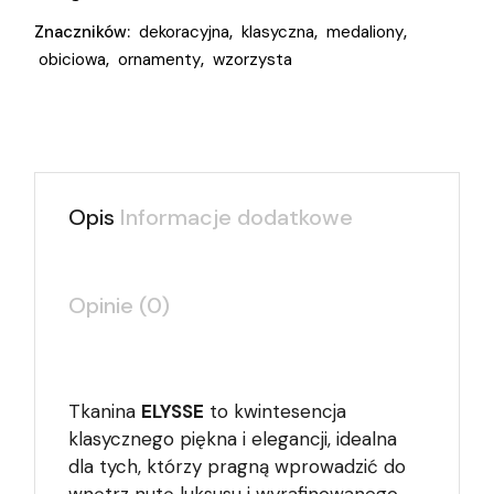
Znaczników:
dekoracyjna
,
klasyczna
,
medaliony
,
obiciowa
,
ornamenty
,
wzorzysta
Opis
Informacje dodatkowe
Opinie (0)
Tkanina
ELYSSE
to kwintesencja
klasycznego piękna i elegancji, idealna
dla tych, którzy pragną wprowadzić do
wnętrz nutę luksusu i wyrafinowanego