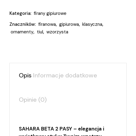
Kategoria:
firany gipiurowe
Znaczników:
firanowa
,
gipiurowa
,
klasyczna
,
ornamenty
,
tiul
,
wzorzysta
Opis
Informacje dodatkowe
Opinie (0)
SAHARA BETA 2 PASY – elegancja i