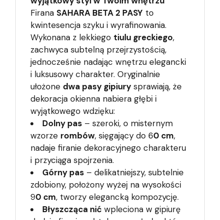
wyjątkowy styl w Twoim wnętrzu
Firana
SAHARA BETA 2 PASY
to
kwintesencja szyku i wyrafinowania.
Wykonana z lekkiego
tiulu greckiego
,
zachwyca subtelną przejrzystością,
jednocześnie nadając wnętrzu elegancki
i luksusowy charakter. Oryginalnie
ułożone
dwa pasy gipiury
sprawiają, że
dekoracja okienna nabiera głębi i
wyjątkowego wdzięku:
Dolny pas
– szeroki, o misternym
wzorze
rombów
, sięgający do 6
0 cm
,
nadaje firanie dekoracyjnego charakteru
i przyciąga spojrzenia.
Górny pas
– delikatniejszy, subtelnie
zdobiony, położony wyżej na wysokości
9
0 cm
, tworzy elegancką kompozycję.
Błyszcząca nić
wpleciona w gipiurę