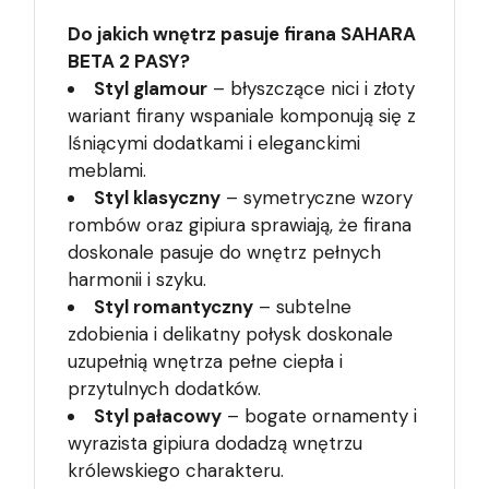
Do jakich wnętrz pasuje firana SAHARA
BETA 2 PASY?
Styl glamour
– błyszczące nici i złoty
wariant firany wspaniale komponują się z
lśniącymi dodatkami i eleganckimi
meblami.
Styl klasyczny
– symetryczne wzory
rombów oraz gipiura sprawiają, że firana
doskonale pasuje do wnętrz pełnych
harmonii i szyku.
Styl romantyczny
– subtelne
zdobienia i delikatny połysk doskonale
uzupełnią wnętrza pełne ciepła i
przytulnych dodatków.
Styl pałacowy
– bogate ornamenty i
wyrazista gipiura dodadzą wnętrzu
królewskiego charakteru.