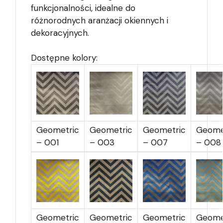
funkcjonalności, idealne do
różnorodnych aranżacji okiennych i
dekoracyjnych.
Dostępne kolory:
Geometric
Geometric
Geometric
Geome
– 001
– 003
– 007
– 008
Geometric
Geometric
Geometric
Geome