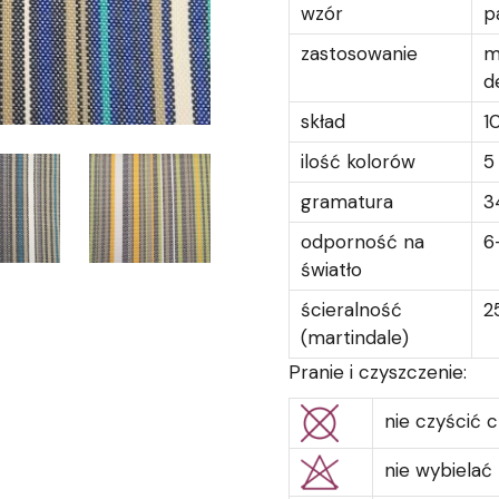
wzór
p
zastosowanie
m
d
skład
1
ilość kolorów
5
gramatura
3
odporność na
6
światło
ścieralność
2
(martindale)
Pranie i czyszczenie:
nie czyścić 
nie wybielać