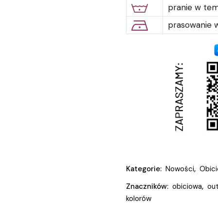
pranie w te
prasowanie w
Kategorie:
Nowości
,
Obic
Znaczników:
obiciowa
,
ou
kolorów