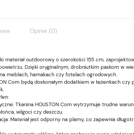
kowe
Opinie (0)
ki materiał outdoorowy o szerokości 155 cm, zaprojektow
owietrzu. Dzięki oryginalnym, drobniutkim paskom w wielo
 na meblach, hamakach czy fotelach ogrodowych.
ON Com będą doskonałym dodatkiem w łazienkach czy p
k.
len:
yczne: Tkanina HOUSTON Com wytrzymuje trudne warunki
ońca, wilgoci czy deszczu.
cja: Materiał jest odporny na plamy, co zapewnia długotr