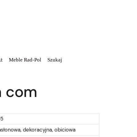
ż
Meble Rad-Pol
Szukaj
n com
55
asłonowa, dekoracyjna, obiciowa