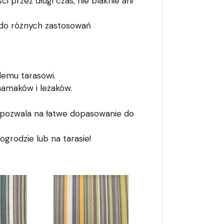
 przez długi czas, nie blaknie ani
ą do różnych zastosowań
demu tarasowi.
hamaków i leżaków.
 pozwala na łatwe dopasowanie do
grodzie lub na tarasie!