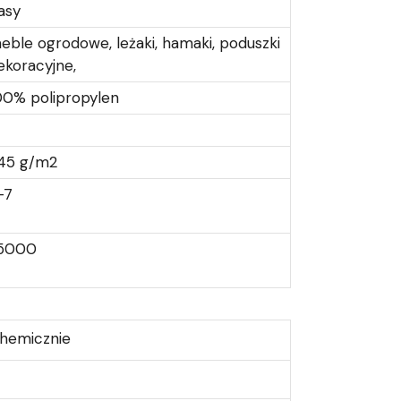
asy
eble ogrodowe, leżaki, hamaki, poduszki
ekoracyjne,
00% polipropylen
45 g/m2
-7
5000
chemicznie