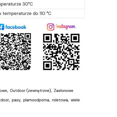
mperaturze 30°C
 temperaturze do 110 °C
iowe
,
Outdoor (zewnętrzne)
,
Zasłonowe
tdoor
,
pasy
,
plamoodporna
,
roletowa
,
wiele