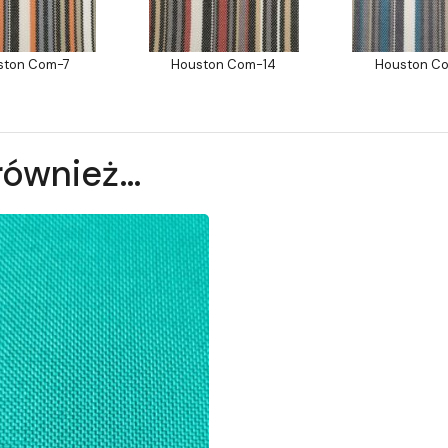
ston Com-7
Houston Com-14
Houston C
również…