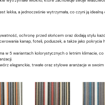
kle wytrzymałe włókno, które zachowuje swoje właściwości
jest lekka, a jednocześnie wytrzymała, co czyni ją idealn
ywatność, ochronę przed słońcem oraz dodają stylu każ
erowania kanap, foteli, poduszek, a także jako pokrycia 
 w 5 wariantach kolorystycznych o letnim klimacie, co
nżacji.
rz eleganckie, trwałe oraz stylowe aranżacje w swoim o