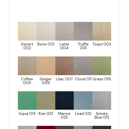
Desert
Bone 001
Latte
Truffle
Toast 003
002
004
033
Coffee
Ginger
Lilac 007
Cloud 011
Grass 019
005
006
Aqua 014
Kiwi 022
Marine
Lead 032
Smoke
025
Blue 013