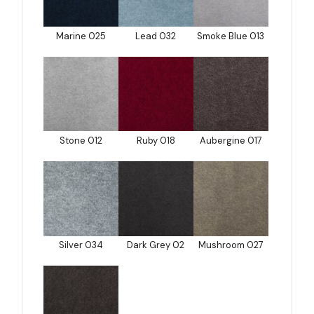
Marine 025
Lead 032
Smoke Blue 013
Stone 012
Ruby 018
Aubergine 017
Silver 034
Dark Grey 02
Mushroom 027