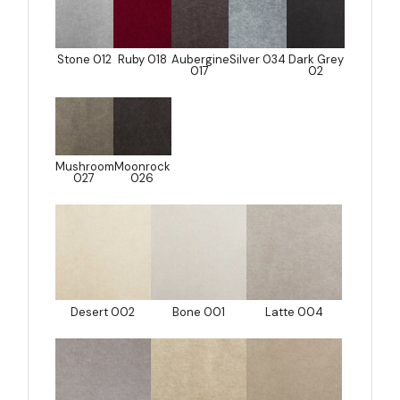
Stone 012
Ruby 018
Aubergine
Silver 034
Dark Grey
017
02
Mushroom
Moonrock
027
026
Desert 002
Bone 001
Latte 004