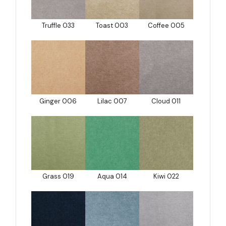
Truffle 033
Toast 003
Coffee 005
Ginger 006
Lilac 007
Cloud 011
Grass 019
Aqua 014
Kiwi 022