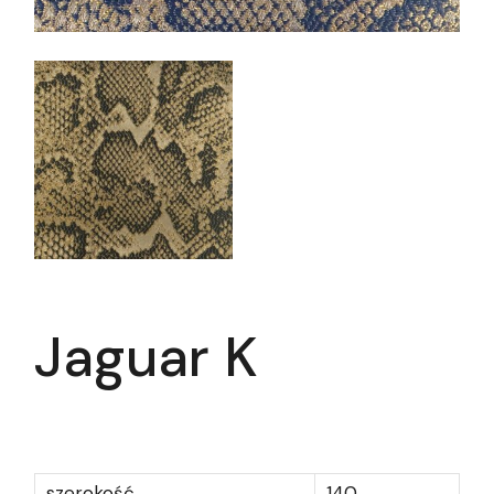
Jaguar K
szerokość
140