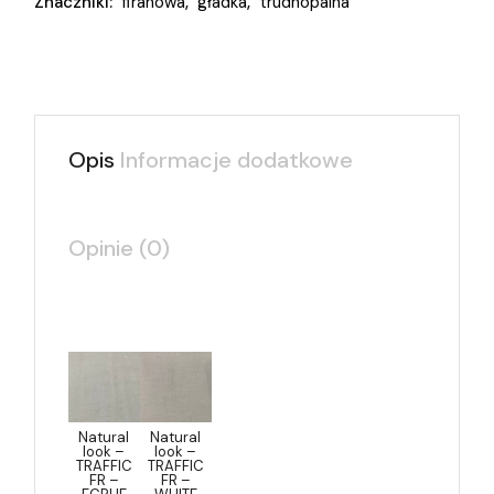
Znaczniki:
firanowa
,
gładka
,
trudnopalna
Opis
Informacje dodatkowe
Opinie (0)
Natural
Natural
look –
look –
TRAFFIC
TRAFFIC
FR –
FR –