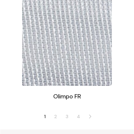
Olimpo FR
1
2
3
4