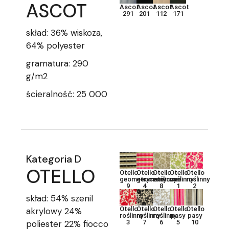
ASCOT
Ascot
Ascot
Ascot
Ascot
291
201
112
171
skład: 36% wiskoza,
64% polyester
gramatura: 290
g/m2
ścieralność: 25 000
Kategoria D
OTELLO
Otello
Otello
Otello
Otello
Otello
geometryczne
geometryczne
roślinny
roślinny
roślinny
9
4
8
1
2
skład: 54% szenil
Otello
Otello
Otello
Otello
Otello
akrylowy 24%
roślinny
roślinny
roślinny
pasy
pasy
poliester 22% fiocco
3
7
6
5
10