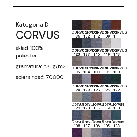
Kategoria D
CORVUS
CORVUS
CORVUS
CORVUS
CORVUS
CORVUS
136
102
112
109
111
skład: 100%
CORVUS
CORVUS
CORVUS
CORVUS
CORVUS
123
127
116
119
113
poliester
gramatura: 536g/m2
CORVUS
CORVUS
CORVUS
CORVUS
CORVUS
135
134
133
131
130
ścieralność: 70000
CORVUS
CORVUS
CORVUS
CORVUS
CORVUS
129
128
126
125
122
Corvus
Corvus
Corvus
Corvus
Corvus
121
120
115
114
110
Corvus
Corvus
Corvus
Corvus
Corvus
108
107
106
105
103