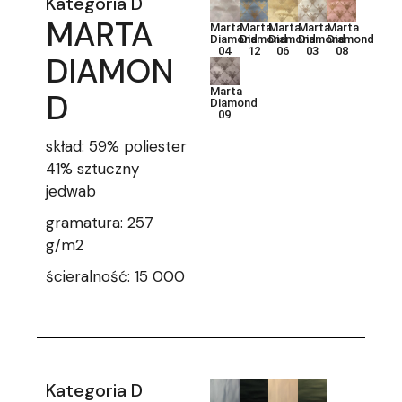
Kategoria D
MARTA
Marta
Marta
Marta
Marta
Marta
Diamond
Diamond
Diamond
Diamond
Diamond
04
12
06
03
08
DIAMON
Marta
D
Diamond
09
skład: 59% poliester
41% sztuczny
jedwab
gramatura: 257
g/m2
ścieralność: 15 000
Kategoria D