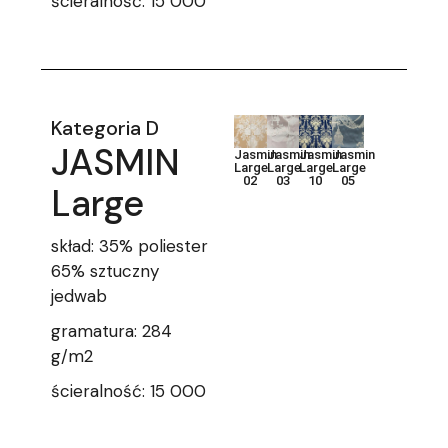
ścieralność: 15 000
Kategoria D
JASMIN
Jasmin
Jasmin
Jasmin
Jasmin
Large
Large
Large
Large
02
03
10
05
Large
skład: 35% poliester
65% sztuczny
jedwab
gramatura: 284
g/m2
ścieralność: 15 000