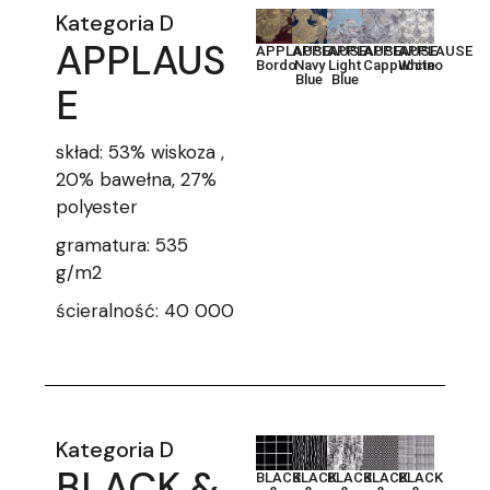
Kategoria D
APPLAUS
APPLAUSE
APPLAUSE
APPLAUSE
APPLAUSE
APPLAUSE
Bordo
Navy
Light
Cappuccino
White
Blue
Blue
E
skład: 53% wiskoza ,
20% bawełna, 27%
polyester
gramatura: 535
g/m2
ścieralność: 40 000
Kategoria D
BLACK &
BLACK
BLACK
BLACK
BLACK
BLACK