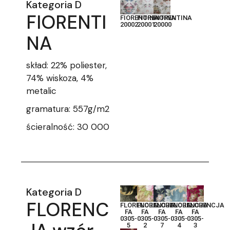
Kategoria D
FIORENTI
FIORENTINA
FIORENTINA
FIORENTINA
20002
20001
20000
NA
skład: 22% poliester,
74% wiskoza, 4%
metalic
gramatura: 557g/m2
ścieralność: 30 000
Kategoria D
FLORENC
FLORENCJA
FLORENCJA
FLORENCJA
FLORENCJA
FLORENCJA
FA
FA
FA
FA
FA
0305-
0305-
0305-
0305-
0305-
5
2
7
4
3