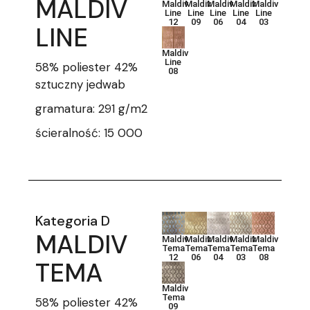
MALDIV
Maldiv
Maldiv
Maldiv
Maldiv
Maldiv
Line
Line
Line
Line
Line
12
09
06
04
03
LINE
Maldiv
Line
58% poliester 42%
08
sztuczny jedwab
gramatura: 291 g/m2
ścieralność: 15 000
Kategoria D
MALDIV
Maldiv
Maldiv
Maldiv
Maldiv
Maldiv
Tema
Tema
Tema
Tema
Tema
12
06
04
03
08
TEMA
Maldiv
Tema
58% poliester 42%
09