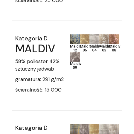
ścieralność: 25 000
Kategoria D
MALDIV
Maldiv
Maldiv
Maldiv
Maldiv
Maldiv
12
06
04
03
08
58% poliester 42%
Maldiv
09
sztuczny jedwab
gramatura: 291 g/m2
ścieralność: 15 000
Kategoria D