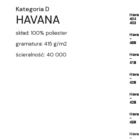
Kategoria D
HAVANA
Hava
Hava
Hava
Hava
Hava
–
–
–
404
404
401
402
403
skład: 100% poliester
Hava
Hava
Hava
Hava
Hava
–
–
–
–
–
gramatura: 415 g/m2
406
407
408
409
410
ścieralność: 40 000
Hava
Hava
Hava
Hava
Hava
–
–
–
–
–
411
412
413
414
415
Hava
Hava
Hava
Hava
Hava
–
–
–
–
–
416
417
418
419
420
Hava
Hava
Hava
Hava
Hava
–
–
–
–
–
421
422
423
424
425
Hava
Hava
Hava
Hava
Hava
–
–
–
–
–
426
427
428
429
430
Hava
Hava
–
–