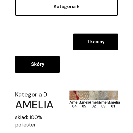
Kategoria E
Tkaniny
Skóry
Kategoria D
AMELIA
Amelia
Amelia
Amelia
Amelia
Amelia
04
05
02
03
01
skład: 100%
poliester