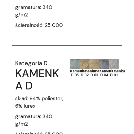
gramatura: 340
g/m2
ścieralność: 25 000
Kategoria D
KAMENK
Kamenka
Kamenka
Kamenka
Kamenka
Kamenka
D 05
D 02
D 03
D 04
D 01
A D
skład: 94% poliester,
6% lurex
gramatura: 340
g/m2