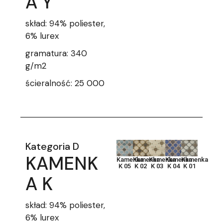
A Y
skład: 94% poliester,
6% lurex
gramatura: 340
g/m2
ścieralność: 25 000
Kategoria D
KAMENK
Kamenka
Kamenka
Kamenka
Kamenka
Kamenka
K 05
K 02
K 03
K 04
K 01
A K
skład: 94% poliester,
6% lurex