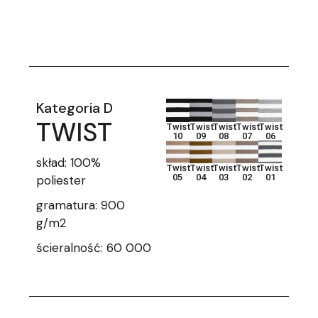
Kategoria D
TWIST
Twist
Twist
Twist
Twist
Twist
10
09
08
07
06
skład: 100%
Twist
Twist
Twist
Twist
Twist
05
04
03
02
01
poliester
gramatura: 900
g/m2
ścieralność: 60 000