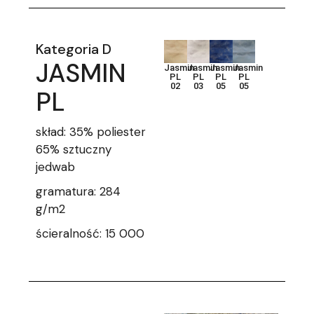
Kategoria D
JASMIN
Jasmin
Jasmin
Jasmin
Jasmin
PL
PL
PL
PL
02
03
05
05
PL
skład: 35% poliester
65% sztuczny
jedwab
gramatura: 284
g/m2
ścieralność: 15 000