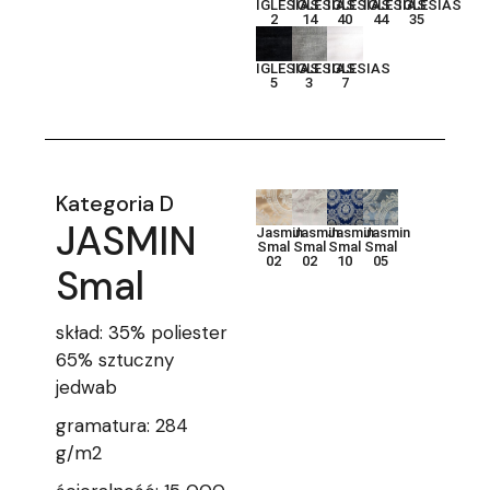
IGLESIAS
IGLESIAS
IGLESIAS
IGLESIAS
IGLESIAS
2
14
40
44
35
IGLESIAS
IGLESIAS
IGLESIAS
5
3
7
Kategoria D
JASMIN
Jasmin
Jasmin
Jasmin
Jasmin
Smal
Smal
Smal
Smal
02
02
10
05
Smal
skład: 35% poliester
65% sztuczny
jedwab
gramatura: 284
g/m2