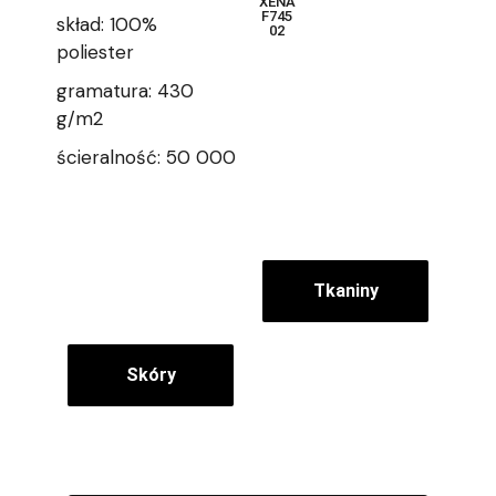
XENA
F745
skład: 100%
02
poliester
gramatura: 430
g/m2
ścieralność: 50 000
Tkaniny
Skóry