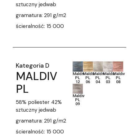
sztuczny jedwab
gramatura: 291 g/m2
ścieralność: 15 000
Kategoria D
MALDIV
Maldiv
Maldiv
Maldiv
Maldiv
Maldiv
PL
PL
PL
PL
PL
12
06
04
03
08
PL
Maldiv
PL
58% poliester 42%
09
sztuczny jedwab
gramatura: 291 g/m2
ścieralność: 15 000