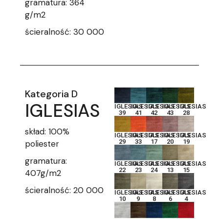
gramatura: 364
g/m2
ścieralność: 30 000
Kategoria D
IGLESIAS
IGLESIAS
IGLESIAS
IGLESIAS
IGLESIAS
IGLESIAS
39
41
42
43
28
skład: 100%
IGLESIAS
IGLESIAS
IGLESIAS
IGLESIAS
IGLESIAS
29
33
17
20
19
poliester
gramatura:
IGLESIAS
IGLESIAS
IGLESIAS
IGLESIAS
IGLESIAS
22
23
24
13
15
407g/m2
ścieralność: 20 000
IGLESIAS
IGLESIAS
IGLESIAS
IGLESIAS
IGLESIAS
10
9
8
6
4