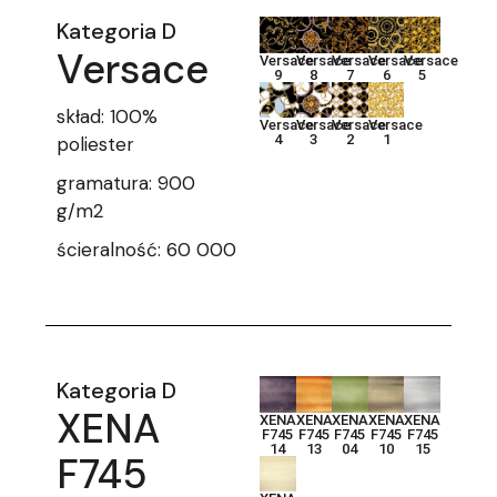
Kategoria D
Versace
Versace
Versace
Versace
Versace
Versace
9
8
7
6
5
skład: 100%
Versace
Versace
Versace
Versace
4
3
2
1
poliester
gramatura: 900
g/m2
ścieralność: 60 000
Kategoria D
XENA
XENA
XENA
XENA
XENA
XENA
F745
F745
F745
F745
F745
14
13
04
10
15
F745