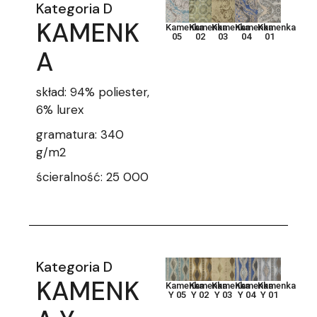
Kategoria D
KAMENK
Kamenka
Kamenka
Kamenka
Kamenka
Kamenka
05
02
03
04
01
A
skład: 94% poliester,
6% lurex
gramatura: 340
g/m2
ścieralność: 25 000
Kategoria D
KAMENK
Kamenka
Kamenka
Kamenka
Kamenka
Kamenka
Y 05
Y 02
Y 03
Y 04
Y 01