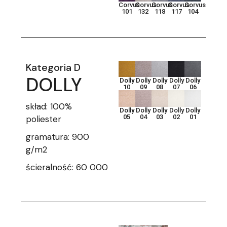
Corvus
Corvus
Corvus
Corvus
Corvus
101
132
118
117
104
Kategoria D
DOLLY
Dolly
Dolly
Dolly
Dolly
Dolly
10
09
08
07
06
skład: 100%
Dolly
Dolly
Dolly
Dolly
Dolly
05
04
03
02
01
poliester
gramatura: 900
g/m2
ścieralność: 60 000