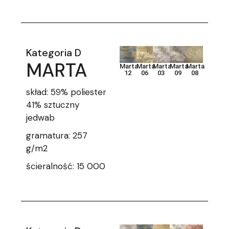
Kategoria D
MARTA
Marta
Marta
Marta
Marta
Marta
12
06
03
09
08
skład: 59% poliester
41% sztuczny
jedwab
gramatura: 257
g/m2
ścieralność: 15 000