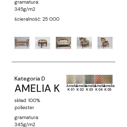
gramatura:
345g/m2
ścieralność: 25 000
Kategoria D
AMELIA K
Amelia
Amelia
Amelia
Amelia
Amelia
K 01
K 02
K 03
K 04
K 05
skład: 100%
poliester
gramatura:
345g/m2