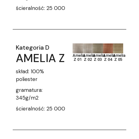
ścieralność: 25 000
Kategoria D
AMELIA Z
Amelia
Amelia
Amelia
Amelia
Amelia
Z 01
Z 02
Z 03
Z 04
Z 05
skład: 100%
poliester
gramatura:
345g/m2
ścieralność: 25 000