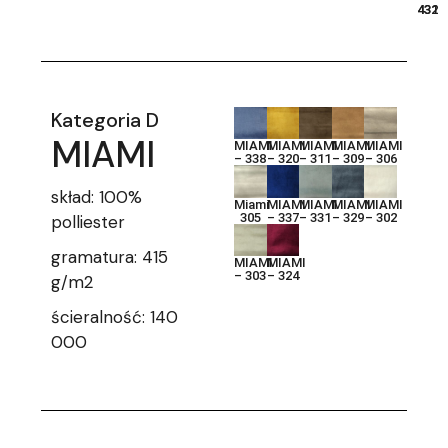
431
432
Kategoria D
MIAMI
MIAMI
MIAMI
MIAMI
MIAMI
MIAMI
– 338
– 320
– 311
– 309
– 306
skład: 100%
Miami
MIAMI
MIAMI
MIAMI
MIAMI
305
– 337
– 331
– 329
– 302
polliester
gramatura: 415
MIAMI
MIAMI
– 303
– 324
g/m2
ścieralność: 140
000