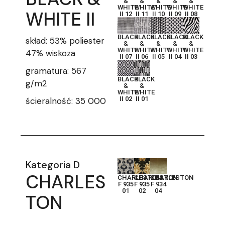
&
&
&
&
&
WHITE
WHITE
WHITE
WHITE
WHITE
WHITE II
II 12
II 11
II 10
II 09
II 08
BLACK
BLACK
BLACK
BLACK
BLACK
skład: 53% poliester
&
&
&
&
&
WHITE
WHITE
WHITE
WHITE
WHITE
47% wiskoza
II 07
II 06
II 05
II 04
II 03
gramatura: 567
BLACK
BLACK
g/m2
&
&
WHITE
WHITE
II 02
II 01
ścieralność: 35 000
Kategoria D
CHARLES
CHARLESTON
CHARLESTON
CHARLESTON
F 935
F 935
F 934
01
02
04
TON