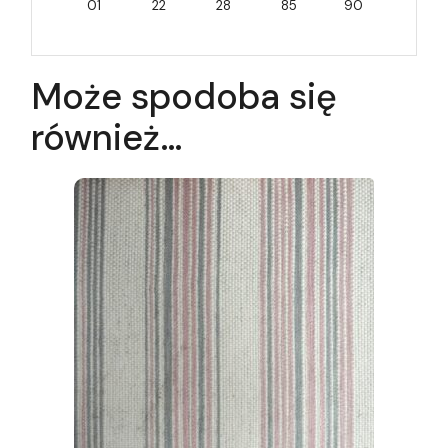
01
22
28
85
90
Może spodoba się
również…