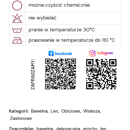
można czyścić chemicznie
nie wybielać
pranie w temperaturze 30°C
prasowanie w temperaturze do 110 °C
Kategorii:
Bawełna
,
Len
,
Obiciowe
,
Wiskoza
,
Zasłonowe
Znaczników:
bawełna
,
dekoracyjna
,
grochy
,
len
,