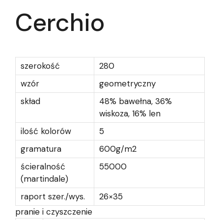
Cerchio
szerokość
280
wzór
geometryczny
skład
48% bawełna, 36%
wiskoza, 16% len
ilość kolorów
5
gramatura
600g/m2
ścieralność
55000
(martindale)
raport szer./wys.
26×35
pranie i czyszczenie