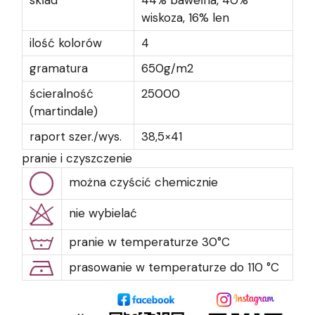
skład
44% bawełna, 40%
wiskoza, 16% len
ilość kolorów
4
gramatura
650g/m2
ścieralność
25000
(martindale)
raport szer./wys.
38,5×41
pranie i czyszczenie
można czyścić chemicznie
nie wybielać
pranie w temperaturze 30°C
prasowanie w temperaturze do 110 °C