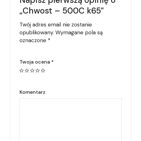
Napisz pierwszą opinię o
„Chwost – 500C k65”
Twój adres email nie zostanie
opublikowany.
Wymagane pola są
oznaczone
*
Twoja ocena
*
Komentarz