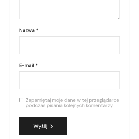
Nazwa
*
E-mail
*
Zapamiętaj moje dane w tej przeglądarce
podczas pisania kolejnych komentarzy.
Wyślij