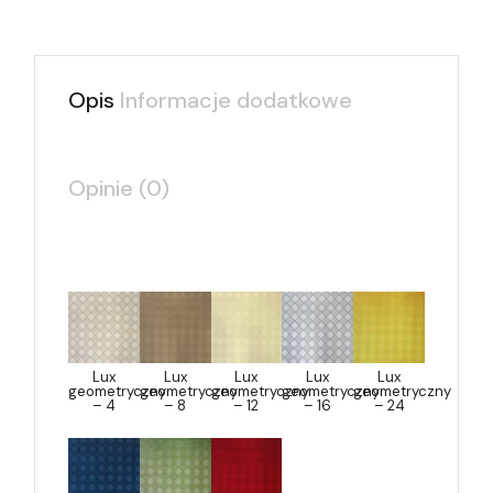
Opis
Informacje dodatkowe
Opinie (0)
Lux
Lux
Lux
Lux
Lux
geometryczny
geometryczny
geometryczny
geometryczny
geometryczny
– 4
– 8
– 12
– 16
– 24