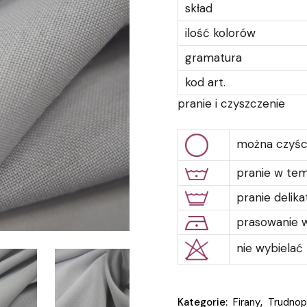
skład
ilość kolorów
gramatura
kod art.
pranie i czyszczenie
można czyśc
pranie w te
pranie delik
prasowanie w
nie wybielać
Kategorie:
Firany
,
Trudnop