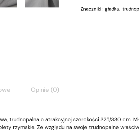
Znaczniki:
gładka
,
trudnop
kowe
Opinie (0)
wa, trudnopalna o atrakcyjnej szerokości 325/330 cm. Mi
z rolety rzymskie. Ze względu na swoje trudnopalne właś