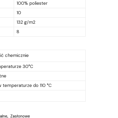
100% poliester
10
132 g/m2
8
ić chemicznie
mperaturze 30°C
atne
 temperaturze do 110 °C
alne
,
Zasłonowe