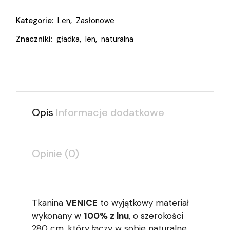
Kategorie:
Len
,
Zasłonowe
Znaczniki:
gładka
,
len
,
naturalna
Opis
Informacje dodatkowe
Opinie (0)
Tkanina
VENICE
to wyjątkowy materiał
wykonany w
100% z lnu
, o szerokości
280 cm, który łączy w sobie naturalne