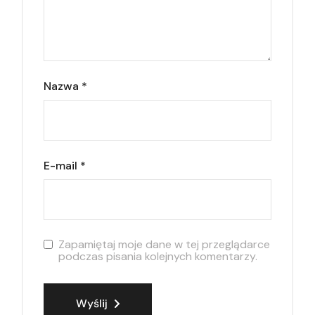
Nazwa
*
E-mail
*
Zapamiętaj moje dane w tej przeglądarce
podczas pisania kolejnych komentarzy.
Wyślij