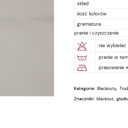
skład
ilość kolorów
gramatura
pranie i czyszczenie
nie wybielać
pranie w te
prasowanie w
Kategorie:
Blackouty
,
Tru
Znaczniki:
blackout
,
gładk