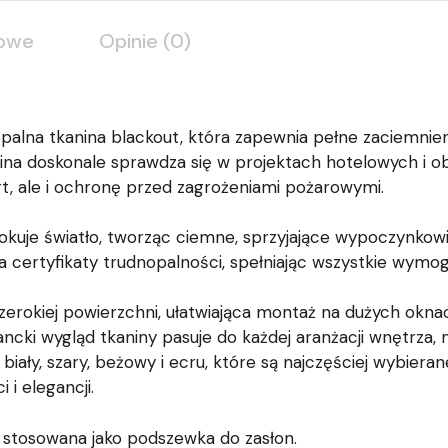
kowe
Opinie (0)
opalna tkanina blackout, która zapewnia pełne zaciemni
ina doskonale sprawdza się w projektach hotelowych i ob
rt, ale i ochronę przed zagrożeniami pożarowymi.
lokuje światło, tworząc ciemne, sprzyjające wypoczynkow
a certyfikaty trudnopalności, spełniając wszystkie wymo
zerokiej powierzchni, ułatwiająca montaż na dużych okna
ncki wygląd tkaniny pasuje do każdej aranżacji wnętrza
biały, szary, beżowy i ecru, które są najczęściej wybiera
 i elegancji.
 stosowana jako podszewka do zasłon.