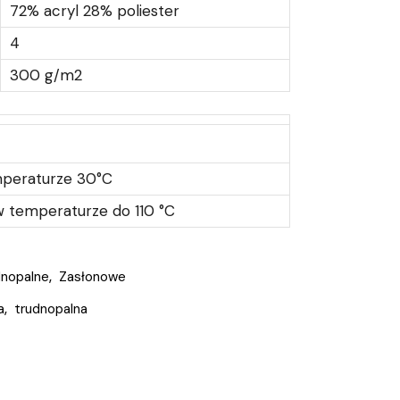
72% acryl 28% poliester
4
300 g/m2
mperaturze 30°C
 temperaturze do 110 °C
dnopalne
,
Zasłonowe
a
,
trudnopalna