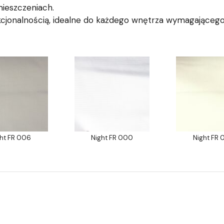
ieszczeniach.
nkcjonalnością, idealne do każdego wnętrza wymagającego
ght FR 006
Night FR 000
Night FR 