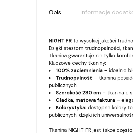
Opis
Informacje dodat
NIGHT FR
to wysokiej jakości trudn
Dzięki atestom trudnopalności, tkan
Tkanina gwarantuje nie tylko komfo
Kluczowe cechy tkaniny:
100% zaciemnienia
– idealnie b
Trudnopalność
– tkanina posiad
publicznych.
Szerokość 280 cm
– tkanina o s
Gładka, matowa faktura
– elega
Kolorystyka:
dostępne kolory to 
publicznych, dzięki ich uniwersalności
Tkanina NIGHT FR jest także często