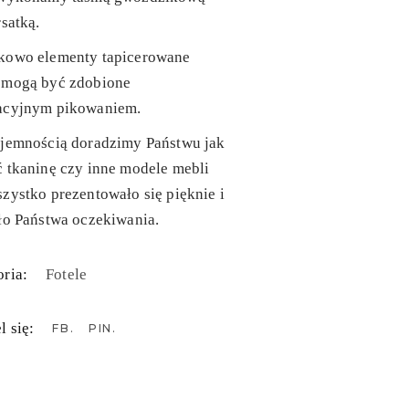
rsatką.
kowo elementy tapicerowane
 mogą być zdobione
acyjnym pikowaniem.
yjemnością doradzimy Państwu jak
 tkaninę czy inne modele mebli
zystko prezentowało się pięknie i
ło Państwa oczekiwania.
ria:
Fotele
l się:
FB
PIN