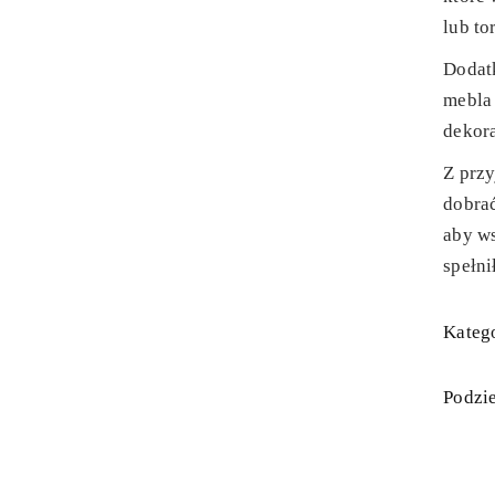
lub to
Dodat
mebla
dekor
Z prz
dobrać
aby ws
spełni
Katego
Podzie