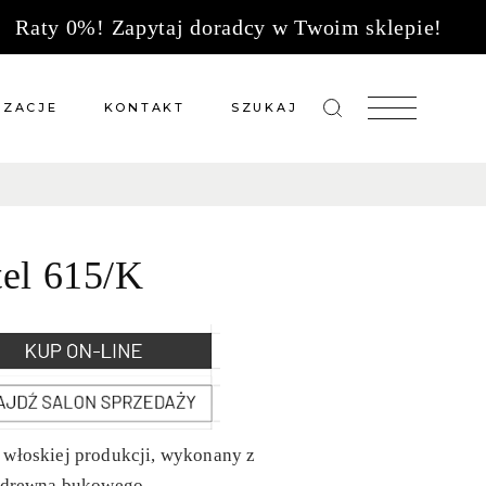
Raty 0%! Zapytaj doradcy w Twoim sklepie!
IZACJE
KONTAKT
SZUKAJ
zacje meble na wymiar
Salony sprzedaży
 wg tkanin
Tkaniny
tel 615/K
Kuchnie
Biuro
 włoskiej produkcji, wykonany z
o drewna bukowego.