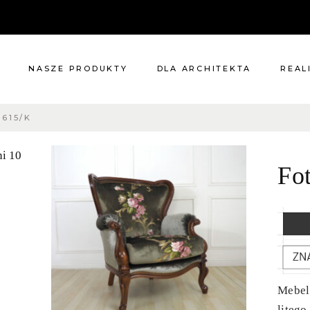
NASZE PRODUKTY
DLA ARCHITEKTA
REAL
 615/K
Meble
Reali
Pomieszczenia
Meble
Fo
i
Oświetlenie
cie?
Renowacje
 nas
Kuchnie
Dodatki
Tkaniny
Katalog
Mebel
liteg