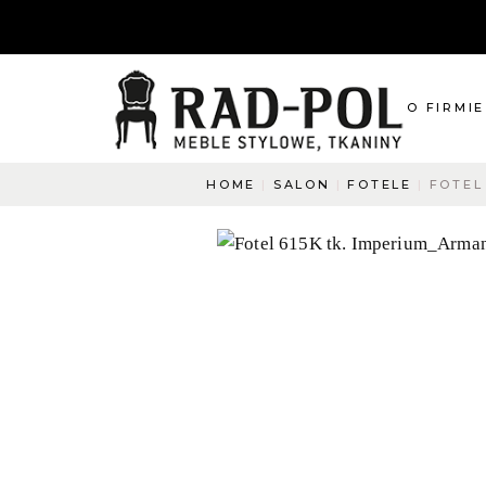
O FIRMIE
HOME
SALON
FOTELE
FOTEL
O nas
Blog
Aktualnośc
O co pyta
Napisz do