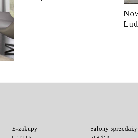
Now
Lud
E-zakupy
Salony sprzedaży
E-SKLEP
GDAŃSK