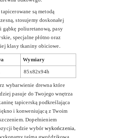
 tapicerowane są metodą
zesną, stosujemy doskonałej
i gąbkę poliuretanową, pasy
rskie, specjalne płótno oraz
ej klasy tkaniny obiciowe.
wa
Wymiary
l
85x82x94h
rz wybarwienie drewna które
dziej pasuje do Twojego wnętrza
kaninę tapicerską podkreślająca
piękno i konweniującą z Twoim
szczeniem. Dopełnieniem
zycji będzie wybór
wykończenia
,
 wykonamy taśmą gwoździkową