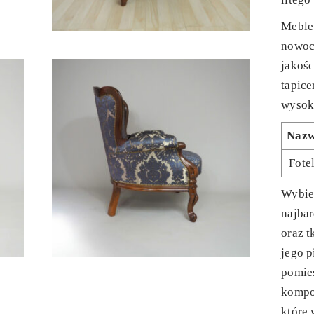
Meble
nowoc
jakośc
tapice
wysoki
Naz
Fote
Wybie
najbar
oraz t
jego 
pomie
kompo
które