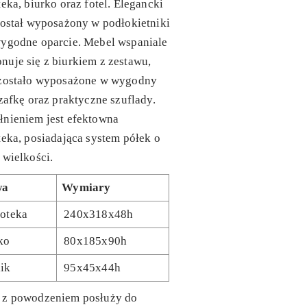
teka, biurko oraz fotel. Elegancki
został wyposażony w podłokietniki
wygodne oparcie. Mebel wspaniale
uje się z biurkiem z zestawu,
 zostało wyposażone w wygodny
szafkę oraz praktyczne szuflady.
łnieniem jest efektowna
teka, posiadająca system półek o
 wielkości.
wa
Wymiary
ioteka
240x318x48h
ko
80x185x90h
lik
95x45x44h
 z powodzeniem posłuży do