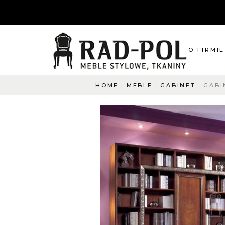
O FIRMIE
HOME
MEBLE
GABINET
GABI
O nas
Blog
Aktualnośc
O co pyta
Napisz do