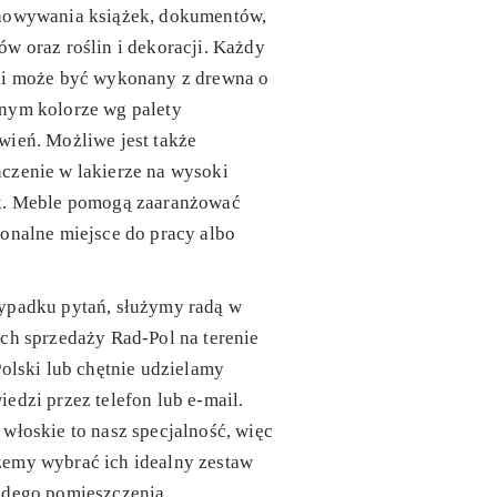
howywania książek, dokumentów,
w oraz roślin i dekoracji. Każdy
li może być wykonany z drewna o
nym kolorze wg palety
ień. Możliwe jest także
czenie w lakierze na wysoki
k. Meble pomogą zaaranżować
onalne miejsce do pracy albo
ypadku pytań, służymy radą w
ch sprzedaży Rad-Pol na terenie
Polski lub chętnie udzielamy
edzi przez telefon lub e-mail.
włoskie to nasz specjalność, więc
emy wybrać ich idealny zestaw
żdego pomieszczenia.