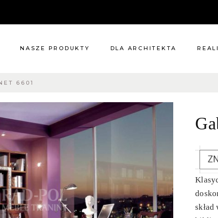
NASZE PRODUKTY
DLA ARCHITEKTA
REAL
NET 6601
Meble
Reali
Pomieszczenia
Meble
Ga
i
Oświetlenie
cie?
Renowacje
 nas
Kuchnie
Dodatki
Tkaniny
Klasy
Katalog
doskon
skład