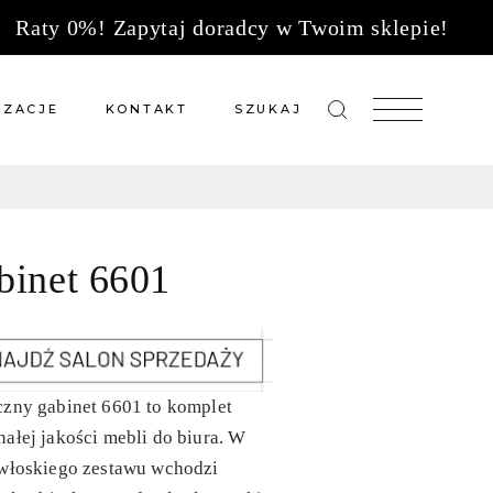
Raty 0%! Zapytaj doradcy w Twoim sklepie!
IZACJE
KONTAKT
SZUKAJ
zacje meble na wymiar
Salony sprzedaży
 wg tkanin
Tkaniny
binet 6601
Kuchnie
Biuro
czny gabinet 6601 to komplet
ałej jakości mebli do biura. W
 włoskiego zestawu wchodzi