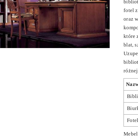
biblio
fotel 
oraz 
kompon
które
blat, 
Uzupe
biblio
różnej
Naz
Bibl
Biur
Fote
Mebel