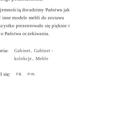
yjemnością doradzimy Państwu jak
ć inne modele mebli do zestawu
zystko prezentowało się pięknie i
ło Państwa oczekiwania.
ria:
Gabinet
Gabinet -
kolekcje
Meble
l się:
FB
PIN