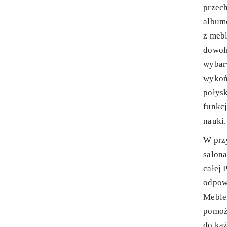
przec
albumó
z meb
dowol
wybarw
wykoń
połys
funkcj
nauki.
W prz
salona
całej 
odpowi
Meble 
pomoż
do ka