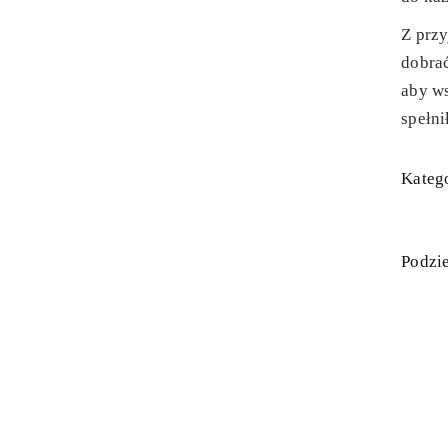
Z prz
dobra
aby ws
spełni
Katego
Podzie