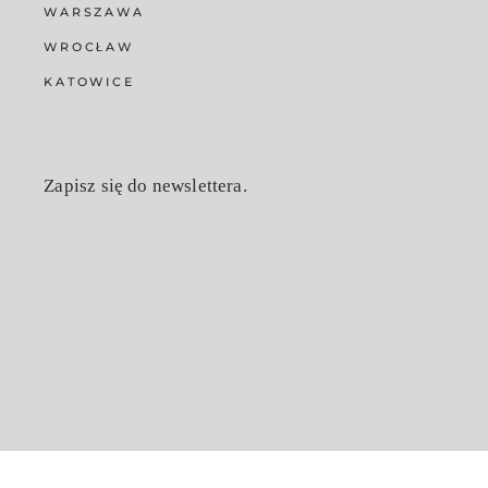
WARSZAWA
WROCŁAW
KATOWICE
Zapisz się do newslettera.