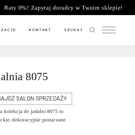
Raty 0%! Zapytaj doradcy w Twoim sklepie!
IZACJE
KONTAKT
SZUKAJ
zacje meble na wymiar
Salony sprzedaży
 wg tkanin
Tkaniny
dalnia 8075
Kuchnie
Biuro
 kolekcja do jadalni 8075 to
ckie, dekoracyjnie postarzane
.