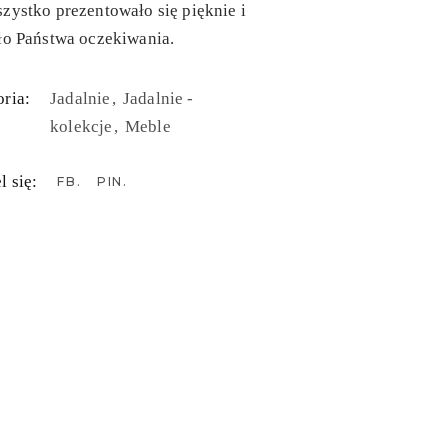
zystko prezentowało się pięknie i
ło Państwa oczekiwania.
ria:
Jadalnie
Jadalnie -
kolekcje
Meble
l się:
FB
PIN