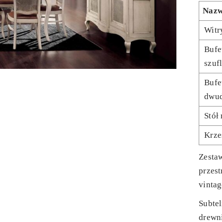
Naz
Witr
Bufe
szuf
Bufe
dwu
Stół
Krze
Zestaw
przes
vintag
Subtel
drewn