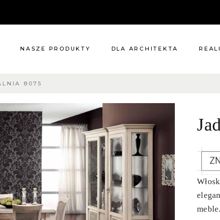
NASZE PRODUKTY
DLA ARCHITEKTA
REAL
ALNIA 8075
Meble
Reali
Pomieszczenia
Meble
Ja
i
Oświetlenie
cie?
Renowacje
 nas
Kuchnie
Dodatki
Tkaniny
Włoska
Katalog
elegan
meble