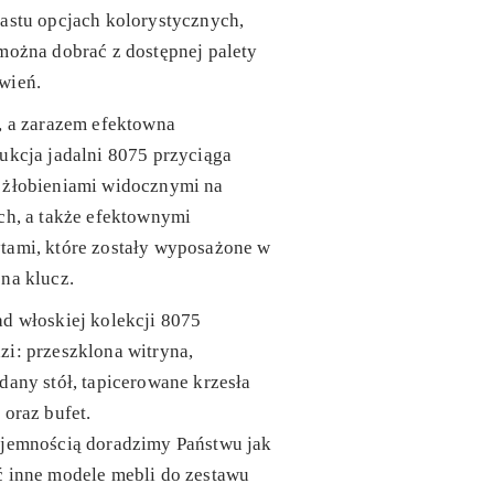
astu opcjach kolorystycznych,
można dobrać z dostępnej palety
wień.
, a zarazem efektowna
ukcja jadalni 8075 przyciąga
 żłobieniami widocznymi na
ch, a także efektownymi
tami, które zostały wyposażone w
na klucz.
d włoskiej kolekcji 8075
i: przeszklona witryna,
dany stół, tapicerowane krzesła
 oraz bufet.
yjemnością doradzimy Państwu jak
ć inne modele mebli do zestawu