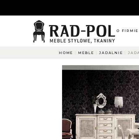
O FIRMIE
HOME
MEBLE
JADALNIE
JAD
O nas
Blog
Aktualnośc
O co pyta
Napisz do