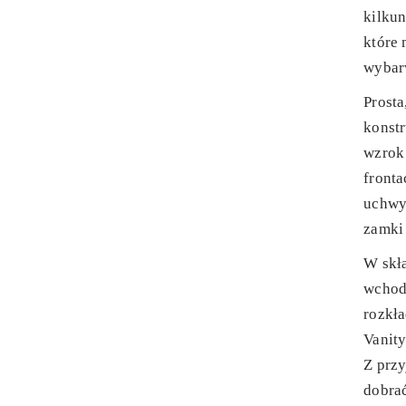
kilkun
które 
wybar
Prosta
konstr
wzrok
fronta
uchwy
zamki 
W skła
wchodz
rozkła
Vanity
Z prz
dobra