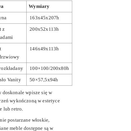
wa
Wymiary
yna
163x45x207h
t z
200x52x113h
ladami
t
146x49x113h
drzwiowy
 rozkładany
100×100/200x80h
sło Vanity
50×57,5x94h
 doskonale wpisze się w
trzeń wykończoną w estetyce
e lub retro.
nie postarzane włoskie,
iane meble dostępne są w