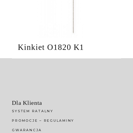
Kinkiet O1820 K1
Dla Klienta
SYSTEM RATALNY
PROMOCJE – REGULAMINY
GWARANCJA