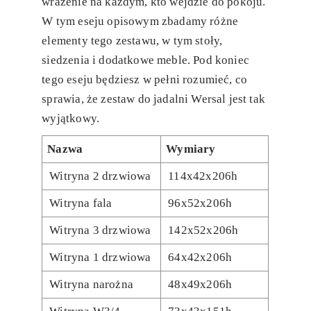
wrażenie na każdym, kto wejdzie do pokoju.
W tym eseju opisowym zbadamy różne
elementy tego zestawu, w tym stoły,
siedzenia i dodatkowe meble. Pod koniec
tego eseju będziesz w pełni rozumieć, co
sprawia, że ​​zestaw do jadalni Wersal jest tak
wyjątkowy.
Nazwa
Wymiary
Witryna 2 drzwiowa
114x42x206h
Witryna fala
96x52x206h
Witryna 3 drzwiowa
142x52x206h
Witryna 1 drzwiowa
64x42x206h
Witryna narożna
48x49x206h