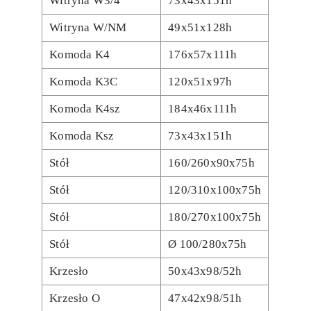
Witryna W3/4
73x43x151h
Witryna W/NM
49x51x128h
Komoda K4
176x57x111h
Komoda K3C
120x51x97h
Komoda K4sz
184x46x111h
Komoda Ksz
73x43x151h
Stół
160/260x90x75h
Stół
120/310x100x75h
Stół
180/270x100x75h
Stół
Ø 100/280x75h
Krzesło
50x43x98/52h
Krzesło O
47x42x98/51h