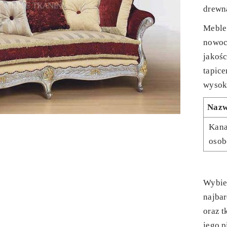
drewn
Meble
nowoc
jakośc
tapice
wysoki
Naz
Kana
oso
Wybie
najbar
oraz t
jego 