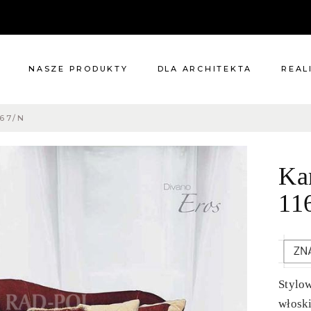
NASZE PRODUKTY
DLA ARCHITEKTA
REAL
67/N
Meble
Reali
Pomieszczenia
Meble
Ka
i
Oświetlenie
cie?
Renowacje
11
 nas
Kuchnie
Dodatki
Tkaniny
Katalog
Stylo
włoski