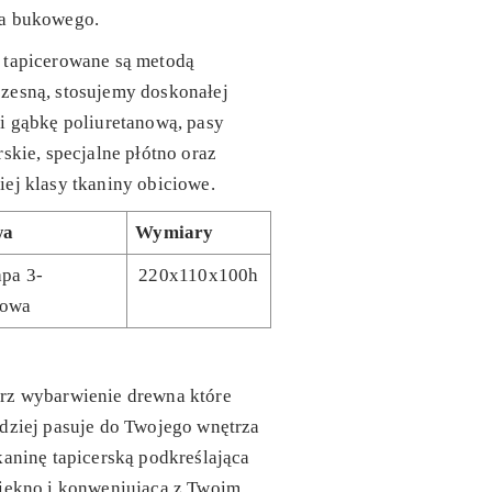
a bukowego.
 tapicerowane są metodą
zesną, stosujemy doskonałej
i gąbkę poliuretanową, pasy
rskie, specjalne płótno oraz
ej klasy tkaniny obiciowe.
wa
Wymiary
pa 3-
220x110x100h
bowa
rz wybarwienie drewna które
dziej pasuje do Twojego wnętrza
kaninę tapicerską podkreślająca
piękno i konweniującą z Twoim