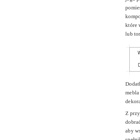
pomie
kompo
które
lub to
Dodat
mebla
dekor
Z prz
dobrać
aby ws
spełni