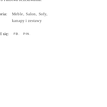
ria:
Meble
Salon
Sofy,
kanapy i zestawy
l się:
FB
PIN