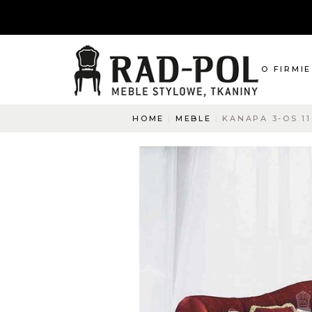
O FIRMIE
HOME
MEBLE
KANAPA 3-OS 11
O nas
Blog
Aktualnośc
O co pyta
Napisz do