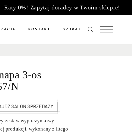
Raty 0%! Zapytaj doradcy w Twoim sklepie!
IZACJE
KONTAKT
SZUKAJ
zacje meble na wymiar
Salony sprzedaży
 wg tkanin
Tkaniny
napa 3-os
Kuchnie
Biuro
67/N
wy zestaw wypoczynkowy
ej produkcji, wykonany z litego