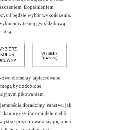
szczeniem. Dopełnieniem
zycji będzie wybór
wykończenia
,
 wykonamy taśmą gwoździkową
rsatką.
kowo elementy tapicerowane
 mogą być zdobione
acyjnym pikowaniem.
yjemnością doradzimy Państwu jak
 tkaninę czy inne modele mebli
zystko prezentowało się pięknie i
ło Państwa oczekiwania.