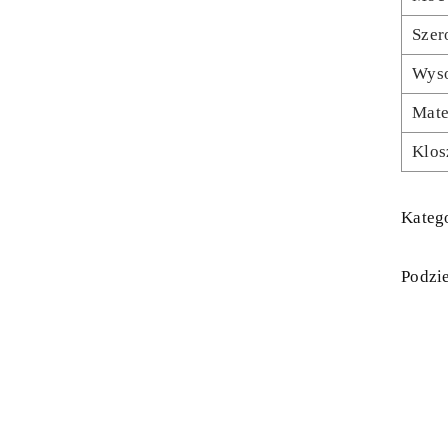
Szer
Wys
Mate
Klos
Katego
Podzie