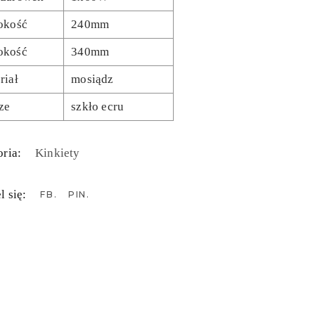
okość
240mm
okość
340mm
riał
mosiądz
ze
szkło ecru
ria:
Kinkiety
l się:
FB
PIN