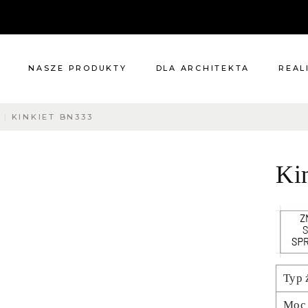
NASZE PRODUKTY
DLA ARCHITEKTA
REAL
Y
KINKIET BN333
Meble
Reali
Pomieszczenia
Meble
Ki
i
Oświetlenie
cie?
Renowacje
 nas
Kuchnie
Dodatki
Tkaniny
Katalog
Typ 
Moc 