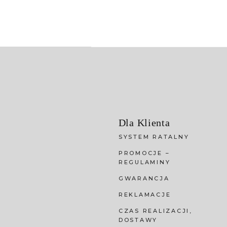
Dla Klienta
SYSTEM RATALNY
PROMOCJE –
REGULAMINY
GWARANCJA
REKLAMACJE
CZAS REALIZACJI,
DOSTAWY