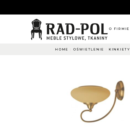
O FIRMIE
HOME
OŚWIETLENIE
KINKIET
O nas
Blog
Aktualnośc
O co pyta
Napisz do