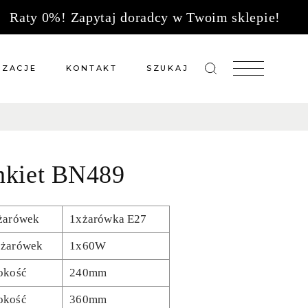
Raty 0%! Zapytaj doradcy w Twoim sklepie!
IZACJE
KONTAKT
SZUKAJ
zacje meble na wymiar
Salony sprzedaży
 wg tkanin
Tkaniny
nkiet BN489
Kuchnie
Biuro
żarówek
1xżarówka E27
żarówek
1x60W
okość
240mm
okość
360mm