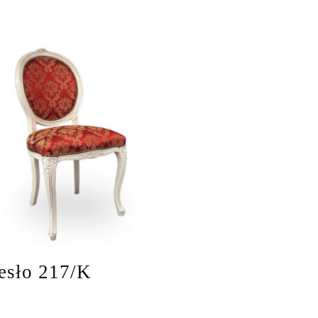
esło 217/K