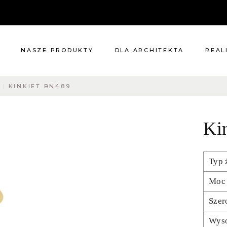
NASZE PRODUKTY
DLA ARCHITEKTA
REAL
Y
KINKIET BN489
Meble
Reali
Pomieszczenia
Meble
Ki
i
Oświetlenie
cie?
Renowacje
 nas
Kuchnie
Typ 
Dodatki
Tkaniny
Moc 
Katalog
Szer
Wys