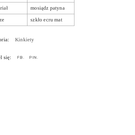
riał
mosiądz patyna
ze
szkło ecru mat
ria:
Kinkiety
l się:
FB
PIN