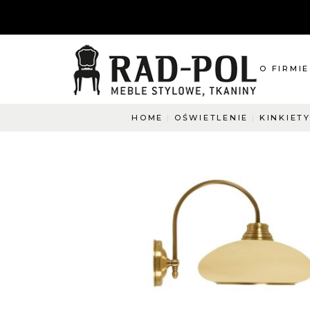
O FIRMIE
HOME
OŚWIETLENIE
KINKIET
O nas
Blog
Aktualnośc
O co pyta
Napisz do