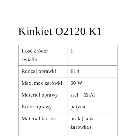
Kinkiet O2120 K1
Ilość źródeł
1
światła
Rodzaj oprawki
E14
Max. moc żarówki
60 W
Materiał oprawy
stal + ZnAl
Kolor oprawy
patyna
Materiał klosza
brak (sama
żarówka)