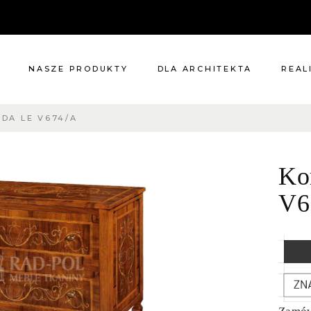
NASZE PRODUKTY
DLA ARCHITEKTA
REAL
DA LE V674/A
Meble
Reali
Pomieszczenia
Meble
Ko
i
Oświetlenie
cie?
Renowacje
V6
 nas
Kuchnie
Dodatki
Tkaniny
Katalog