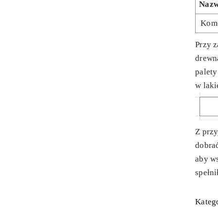
Naz
Kom
Przy z
drewn
palet
w laki
Z prz
dobra
aby ws
spełni
Katego