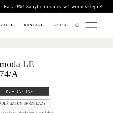
Raty 0%! Zapytaj doradcy w Twoim sklepie!
IZACJE
KONTAKT
SZUKAJ
zacje meble na wymiar
Salony sprzedaży
 wg tkanin
Tkaniny
moda LE
Kuchnie
Biuro
74/A