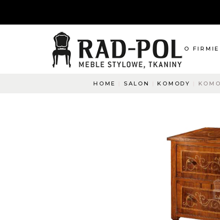
O FIRMIE
HOME
SALON
KOMODY
KOMO
O nas
Blog
Aktualnośc
O co pyta
Napisz do