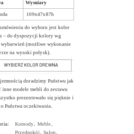
wa
Wymiary
oda
109x47x87h
amówieniu do wyboru jest kolor
a – do dyspozycji kolory wg
y wybarwień (możliwe wykonanie
erze na wysoki połysk).
yjemnością doradzimy Państwu jak
ć inne modele mebli do zestawu
zystko prezentowało się pięknie i
ło Państwa oczekiwania.
ria:
Komody
Meble
Przedpokój
Salon