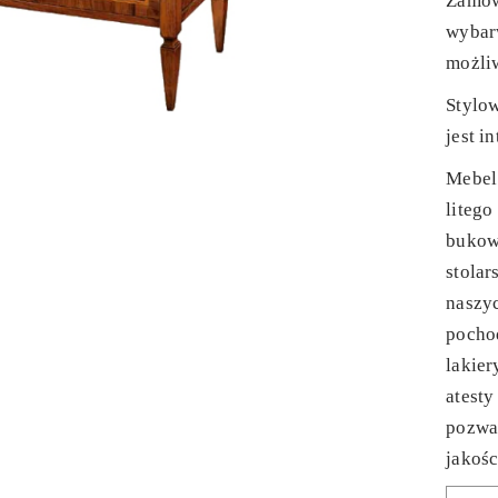
Zamów
wybarw
możli
Stylo
jest in
Mebel
liteg
bukow
stolar
naszy
pochod
lakier
atesty
pozwa
jakośc