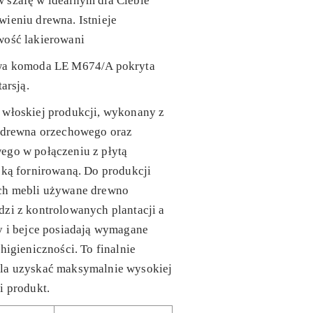
 szafę w idealnym dla Ciebie
ieniu drewna. Istnieje
wość lakierowani
wa komoda LE M674/A pokryta
tarsją.
 włoskiej produkcji, wykonany z
o drewna orzechowego oraz
ego w połączeniu z płytą
ską fornirowaną. Do produkcji
ch mebli używane drewno
zi z kontrolowanych plantacji a
y i bejce posiadają wymagane
 higieniczności. To finalnie
la uzyskać maksymalnie wysokiej
i produkt.