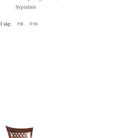
Sypialnie
l się:
FB
PIN